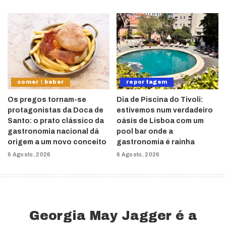
comer \ beber
reportagem
Os pregos tornam-se
Dia de Piscina do Tivoli:
protagonistas da Doca de
estivemos num verdadeiro
Santo: o prato clássico da
oásis de Lisboa com um
gastronomia nacional dá
pool bar onde a
origem a um novo conceito
gastronomia é rainha
6 Agosto, 2026
6 Agosto, 2026
Georgia May Jagger é a