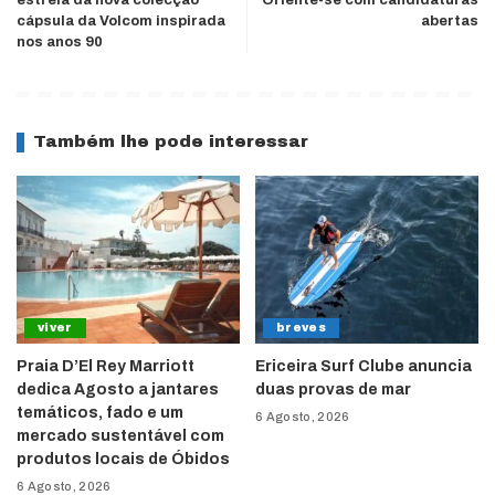
estrela da nova colecção
Oriente-se com candidaturas
cápsula da Volcom inspirada
abertas
nos anos 90
Também lhe pode interessar
viver
breves
Praia D’El Rey Marriott
Ericeira Surf Clube anuncia
dedica Agosto a jantares
duas provas de mar
temáticos, fado e um
6 Agosto, 2026
mercado sustentável com
produtos locais de Óbidos
6 Agosto, 2026