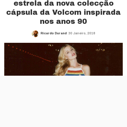
estrela da nova colecção
cápsula da Volcom inspirada
nos anos 90
Ricardo Durand
30 Janeiro, 2018
Posted
by
A colecção Volcom x GMJ, com a filha de Mick