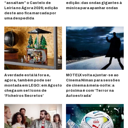
“assaltam” o Castelo de
edição: das ondas gigantes à
Leiria no Ágora 2026; edição
música para apanhar ondas
deste ano fica marcada por
uma despedida
A verdade está lá fora e,
MOTELX volta a juntar-se ao
agora, também pode ser
Cinema Nimas para sessões
montada em LEGO: em Agosto
de cinema à meia-noite: a
chega um set Icons de
próxima é com ‘Terror na
‘Ficheiros Secretos’
Autoestrada’