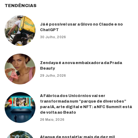
TENDÊNCIAS
Já é possível usar a Glovo no Claude e no
ChatGPT
30 Julho, 2026
Zendaya é a nova embaixadora da Prada
Beauty
29 Julho, 2026
A Fábrica dos Unicórnios vai ser
transformada num “parque de diversões”
para IA, arte digital e NFT: a NFC Summit está
de volta ao Beato
26 Maio, 2026
Ataque de nostalgia: mais de dez mil