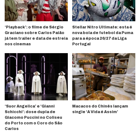
‘Playback’: o filme de Sérgio
Stellar Nitro Ultimate: esta é
Graciano sobre Carlos Paião
nova bola de futebol da Puma
já tem trailer e data de estreia
para a época 26/27 da Liga
nos cinemas
Portugal
‘Suor Angelica’ e ‘Gianni
Macacos do Chinês lançam
Schicchi’: dose dupla de
single ‘A Vida é Assim’
Giacomo Puccini no Coliseu
do Porto com o Coro do São
Carlos