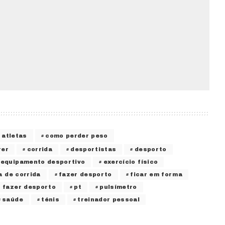
atletas
como perder peso
rer
corrida
desportistas
desporto
equipamento desportivo
exercício físico
a de corrida
fazer desporto
ficar em forma
 fazer desporto
pt
pulsímetro
saúde
ténis
treinador pessoal