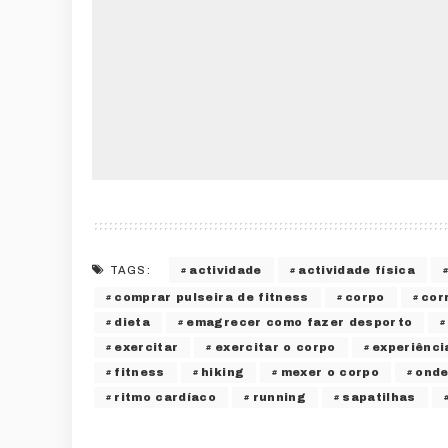
actividade
actividade física
TAGS:
comprar pulseira de fitness
corpo
cor
dieta
emagrecer como fazer desporto
exercitar
exercitar o corpo
experiênci
fitness
hiking
mexer o corpo
onde
ritmo cardíaco
running
sapatilhas