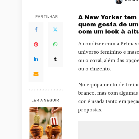
Posted
by
A New Yorker tem 
PARTILHAR
quem gosta de um 
com um look à alt
A condizer com a Primave
universo feminino e masc
ou o coral, além das opçõ
ou o cinzento.
No equipamento de treino 
branco, mas com algumas
cor é usada tanto em peça
LER A SEGUIR
propostas.