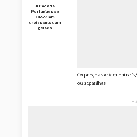
A Padaria
Portuguesa e
Olá criam
croissants com
gelado
Os preços variam entre 3,
ou sapatilhas.
– 