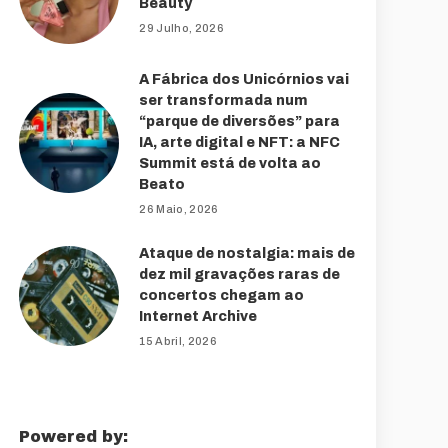
Beauty
29 Julho, 2026
A Fábrica dos Unicórnios vai
ser transformada num
“parque de diversões” para
IA, arte digital e NFT: a NFC
Summit está de volta ao
Beato
26 Maio, 2026
Ataque de nostalgia: mais de
dez mil gravações raras de
concertos chegam ao
Internet Archive
15 Abril, 2026
Powered by: