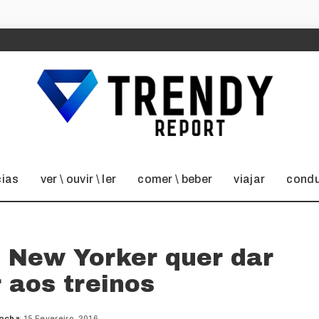
cias
ver \ ouvir \ ler
comer \ beber
viajar
condu
 New Yorker quer dar
 aos treinos
Rocha
15 Fevereiro, 2016