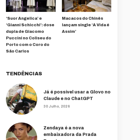
‘Suor Angelica’ e
Macacos do Chinês
‘Gianni Schicchi’: dose
lançam single ‘A Vida é
dupla de Giacomo
Assim’
Puccini no Coliseu do
Porto com o Coro do
São Carlos
TENDÊNCIAS
Já é possível usar a Glovo no
Claude e no ChatGPT
30 Julho, 2026
Zendaya é a nova
embaixadora da Prada