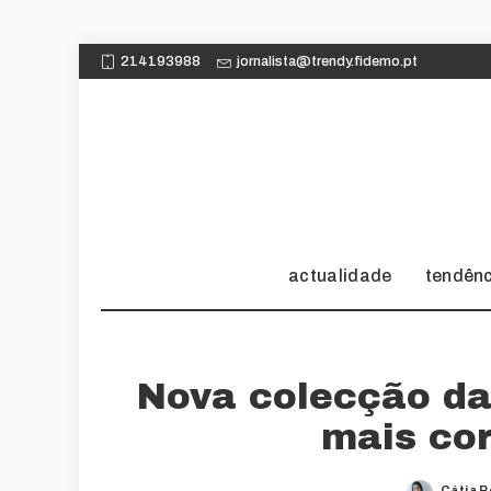
214193988
jornalista@trendy.fidemo.pt
actualidade
tendên
Nova colecção da
mais cor
Cátia 