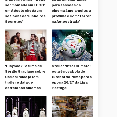
ser montada em LEGO:
para sessões de
em Agosto chega um
cinema à meia-noite: a
set Icons de ‘Ficheiros
próxima é com ‘Terror
Secretos’
na Autoestrada’
‘Playback’: o filme de
Stellar Nitro Ultimate:
Sérgio Graciano sobre
esta é nova bola de
Carlos Paião já tem
futebol da Puma para a
trailer e data de
época 26/27 da Liga
estreia nos cinemas
Portugal