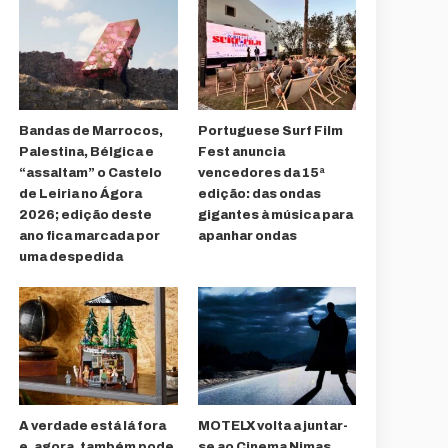
Bandas de Marrocos,
Portuguese Surf Film
Palestina, Bélgica e
Fest anuncia
“assaltam” o Castelo
vencedores da 15ª
de Leiria no Ágora
edição: das ondas
2026; edição deste
gigantes à música para
ano fica marcada por
apanhar ondas
uma despedida
A verdade está lá fora
MOTELX volta a juntar-
e, agora, também pode
se ao Cinema Nimas