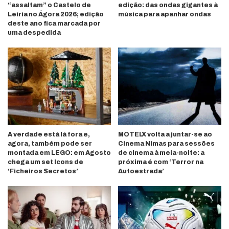
“assaltam” o Castelo de
edição: das ondas gigantes à
Leiria no Ágora 2026; edição
música para apanhar ondas
deste ano fica marcada por
uma despedida
A verdade está lá fora e,
MOTELX volta a juntar-se ao
agora, também pode ser
Cinema Nimas para sessões
montada em LEGO: em Agosto
de cinema à meia-noite: a
chega um set Icons de
próxima é com ‘Terror na
‘Ficheiros Secretos’
Autoestrada’