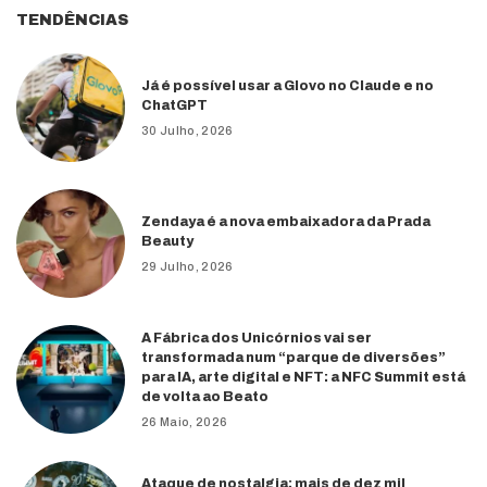
TENDÊNCIAS
Já é possível usar a Glovo no Claude e no
ChatGPT
30 Julho, 2026
Zendaya é a nova embaixadora da Prada
Beauty
29 Julho, 2026
A Fábrica dos Unicórnios vai ser
transformada num “parque de diversões”
para IA, arte digital e NFT: a NFC Summit está
de volta ao Beato
26 Maio, 2026
Ataque de nostalgia: mais de dez mil