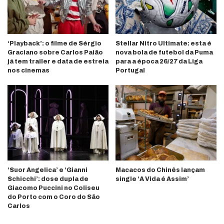
‘Playback’: o filme de Sérgio
Stellar Nitro Ultimate: esta é
Graciano sobre Carlos Paião
nova bola de futebol da Puma
já tem trailer e data de estreia
para a época 26/27 da Liga
nos cinemas
Portugal
‘Suor Angelica’ e ‘Gianni
Macacos do Chinês lançam
Schicchi’: dose dupla de
single ‘A Vida é Assim’
Giacomo Puccini no Coliseu
do Porto com o Coro do São
Carlos