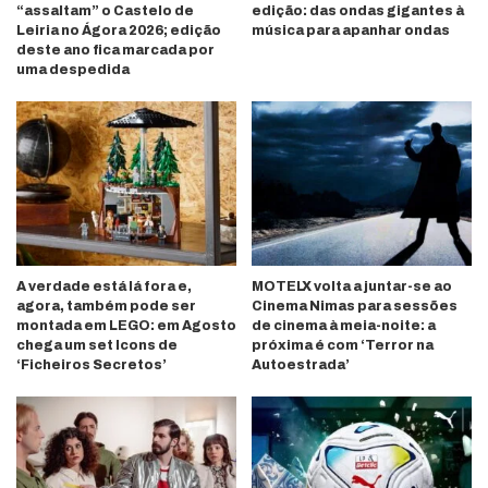
“assaltam” o Castelo de
edição: das ondas gigantes à
Leiria no Ágora 2026; edição
música para apanhar ondas
deste ano fica marcada por
uma despedida
A verdade está lá fora e,
MOTELX volta a juntar-se ao
agora, também pode ser
Cinema Nimas para sessões
montada em LEGO: em Agosto
de cinema à meia-noite: a
chega um set Icons de
próxima é com ‘Terror na
‘Ficheiros Secretos’
Autoestrada’