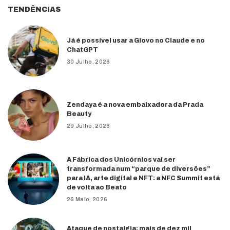
TENDÊNCIAS
Já é possível usar a Glovo no Claude e no
ChatGPT
30 Julho, 2026
Zendaya é a nova embaixadora da Prada
Beauty
29 Julho, 2026
A Fábrica dos Unicórnios vai ser
transformada num “parque de diversões”
para IA, arte digital e NFT: a NFC Summit está
de volta ao Beato
26 Maio, 2026
Ataque de nostalgia: mais de dez mil