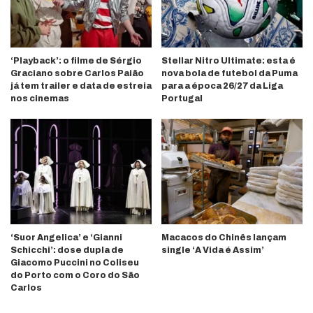
‘Playback’: o filme de Sérgio
Stellar Nitro Ultimate: esta é
Graciano sobre Carlos Paião
nova bola de futebol da Puma
já tem trailer e data de estreia
para a época 26/27 da Liga
nos cinemas
Portugal
‘Suor Angelica’ e ‘Gianni
Macacos do Chinês lançam
Schicchi’: dose dupla de
single ‘A Vida é Assim’
Giacomo Puccini no Coliseu
do Porto com o Coro do São
Carlos