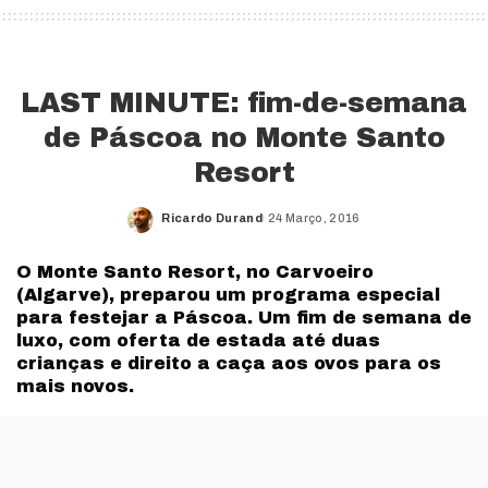
LAST MINUTE: fim-de-semana
de Páscoa no Monte Santo
Resort
Ricardo Durand
24 Março, 2016
Posted
by
O Monte Santo Resort, no Carvoeiro
(Algarve), preparou um programa especial
para festejar a Páscoa. Um fim de semana de
luxo, com oferta de estada até duas
crianças e direito a caça aos ovos para os
mais novos.
Este programa de Páscoa do Monte Santo Resort inclui
estada em suite com vista para o jardim, jantar de sexta-
feira ou almoço de Domingo (mediante reserva com 24