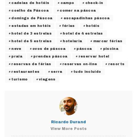
cadeias de hotéis
campo
check-in
coelho da Páscoa
comer na páscoa
domingo de Páscoa
escapadinhas páscoa
estadas em hotéis
férias
hotéis
hotel de 3 estrelas
hotel de 4 estrelas
hotel de 5 estrelas
hotelaria
marcar férias
neve
ovos de páscoa
páscoa
piscina
praia
prendas páscoa
reservar hotel
reservas de férias
reservas on-line
resorts
restaurantes
serra
tudo incluído
turismo
viagens
Ricardo Durand
View More Posts