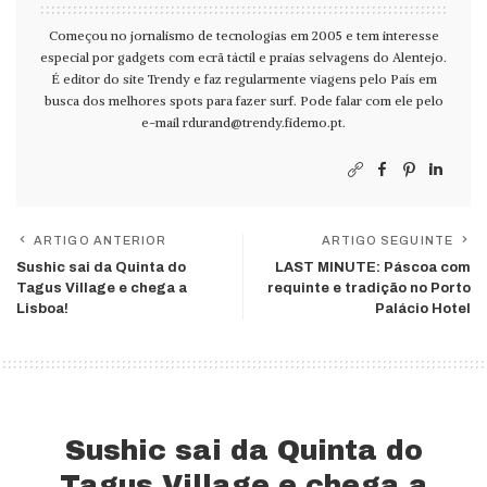
Começou no jornalismo de tecnologias em 2005 e tem interesse
especial por gadgets com ecrã táctil e praias selvagens do Alentejo.
É editor do site Trendy e faz regularmente viagens pelo País em
busca dos melhores spots para fazer surf. Pode falar com ele pelo
e-mail
rdurand@trendy.fidemo.pt
.
ARTIGO ANTERIOR
ARTIGO SEGUINTE
Sushic sai da Quinta do
LAST MINUTE: Páscoa com
Tagus Village e chega a
requinte e tradição no Porto
Lisboa!
Palácio Hotel
Sushic sai da Quinta do
Tagus Village e chega a