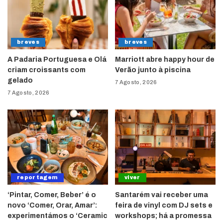
breves
breves
A Padaria Portuguesa e Olá
Marriott abre happy hour de
criam croissants com
Verão junto à piscina
gelado
7 Agosto, 2026
7 Agosto, 2026
reportagem
viver
‘Pintar, Comer, Beber’ é o
Santarém vai receber uma
novo ‘Comer, Orar, Amar’:
feira de vinyl com DJ sets e
experimentámos o ‘Ceramic
workshops; há a promessa