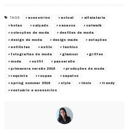
acessórios
actual
alfaiataria
TAGS:
botas
calçado
casacos
catwalk
colecções de moda
desfiles de moda
design de moda
design made
estações
estilistas
estilo
fashion
fotografias de moda
glamour
griffes
moda
outfit
passerelle
primavera versão 2016
produções de moda
requinte
roupas
sapatos
spring summer 2016
style
ténis
trendy
vestuário e acessórios