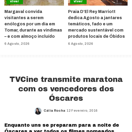
viver
viver
Margaval convida
Praia D’El Rey Marriott
visitantes a serem
dedica Agosto a jantares
enólogos por um dia em
temáticos, fado e um
Tomar, durante as vindimas
mercado sustentável com
– e com almoço incluído
produtos locais de Óbidos
6 Agosto, 2026
6 Agosto, 2026
TVCine transmite maratona
com os vencedores dos
Óscares
Cátia Rocha
12 Fevereiro, 2016
Posted
by
Enquanto uns se preparam para a noite de
Óscares a ver todos os filmes nomeados