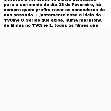
para a cerimónia de dia 28 de Fevereiro, há
sempre quem prefira rever os vencedores do
ano passado. É justamente essa a ideia do
TVCine & Séries que exibe, numa maratona
de filmes no TVCine 1, todos os filmes que
arrecadaram estatuetas no ano passado.
Com início à uma da manhã de Domingo, dia 28 de
Fevereiro, é possível rever filmes que venceram em
categorias como Melhor Actor, Melhor Realizador ou
Melhor Filme.
A maratona começa com Citizenfour, de Laura Poitras,
um documentário que revela mais sobre Edward
Snowden e o escândalo e vigilância ilegal da NSA, que
vence na categoria de Melhor Documentário.