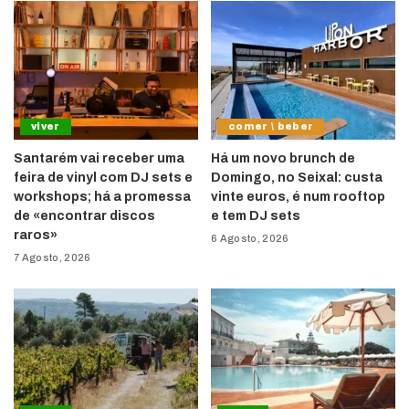
viver
comer \ beber
Santarém vai receber uma
Há um novo brunch de
feira de vinyl com DJ sets e
Domingo, no Seixal: custa
workshops; há a promessa
vinte euros, é num rooftop
de «encontrar discos
e tem DJ sets
raros»
6 Agosto, 2026
7 Agosto, 2026