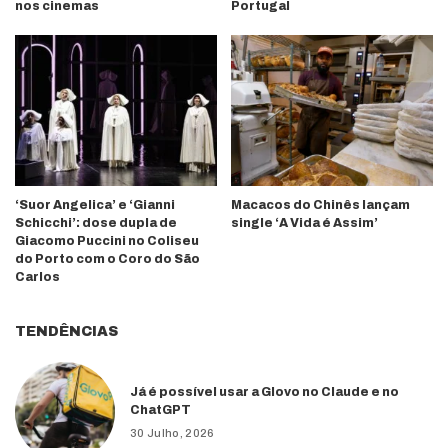
nos cinemas
Portugal
‘Suor Angelica’ e ‘Gianni
Macacos do Chinês lançam
Schicchi’: dose dupla de
single ‘A Vida é Assim’
Giacomo Puccini no Coliseu
do Porto com o Coro do São
Carlos
TENDÊNCIAS
Já é possível usar a Glovo no Claude e no
ChatGPT
30 Julho, 2026