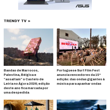
TRENDY TV ►
Bandas de Marrocos,
Portuguese Surf Film Fest
Palestina, Bélgica e
anuncia vencedores da 15ª
“assaltam” o Castelo de
edição: das ondas gigantes à
Leiria no Ágora 2026; edição
música para apanhar ondas
deste ano fica marcada por
uma despedida