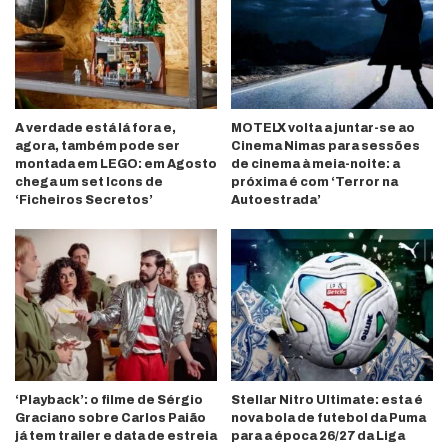
A verdade está lá fora e,
MOTELX volta a juntar-se ao
agora, também pode ser
Cinema Nimas para sessões
montada em LEGO: em Agosto
de cinema à meia-noite: a
chega um set Icons de
próxima é com ‘Terror na
‘Ficheiros Secretos’
Autoestrada’
‘Playback’: o filme de Sérgio
Stellar Nitro Ultimate: esta é
Graciano sobre Carlos Paião
nova bola de futebol da Puma
já tem trailer e data de estreia
para a época 26/27 da Liga