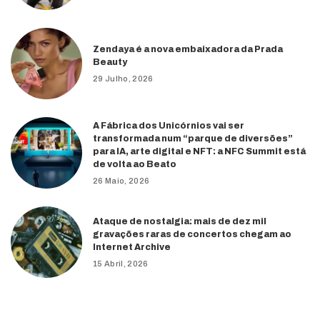
Zendaya é a nova embaixadora da Prada
Beauty
29 Julho, 2026
A Fábrica dos Unicórnios vai ser
transformada num “parque de diversões”
para IA, arte digital e NFT: a NFC Summit está
de volta ao Beato
26 Maio, 2026
Ataque de nostalgia: mais de dez mil
gravações raras de concertos chegam ao
Internet Archive
15 Abril, 2026