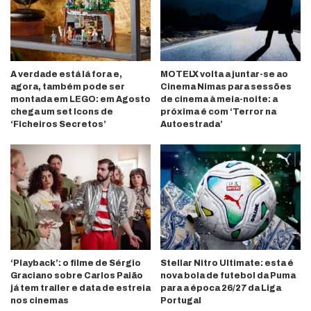
A verdade está lá fora e,
MOTELX volta a juntar-se ao
agora, também pode ser
Cinema Nimas para sessões
montada em LEGO: em Agosto
de cinema à meia-noite: a
chega um set Icons de
próxima é com ‘Terror na
‘Ficheiros Secretos’
Autoestrada’
‘Playback’: o filme de Sérgio
Stellar Nitro Ultimate: esta é
Graciano sobre Carlos Paião
nova bola de futebol da Puma
já tem trailer e data de estreia
para a época 26/27 da Liga
nos cinemas
Portugal