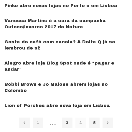
Pinko abre novas lojas no Porto e em Lisboa
Vanessa Martins é a cara da campanha
Outono/Inverno 2017 da Natura
Gosta de café com canela? A Delta Q já se
lembrou de si!
Alegro abre loja Blog Spot onde é “pagar e
andar”
Bobbi Brown e Jo Malone abrem lojas no
Colombo
Lion of Porches abre nova loja em Lisboa
…
1
3
4
5