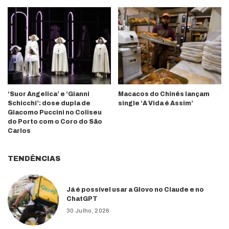
‘Suor Angelica’ e ‘Gianni
Macacos do Chinês lançam
Schicchi’: dose dupla de
single ‘A Vida é Assim’
Giacomo Puccini no Coliseu
do Porto com o Coro do São
Carlos
TENDÊNCIAS
Já é possível usar a Glovo no Claude e no
ChatGPT
30 Julho, 2026