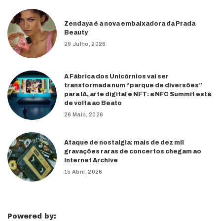
Zendaya é a nova embaixadora da Prada
Beauty
29 Julho, 2026
A Fábrica dos Unicórnios vai ser
transformada num “parque de diversões”
para IA, arte digital e NFT: a NFC Summit está
de volta ao Beato
26 Maio, 2026
Ataque de nostalgia: mais de dez mil
gravações raras de concertos chegam ao
Internet Archive
15 Abril, 2026
Powered by: