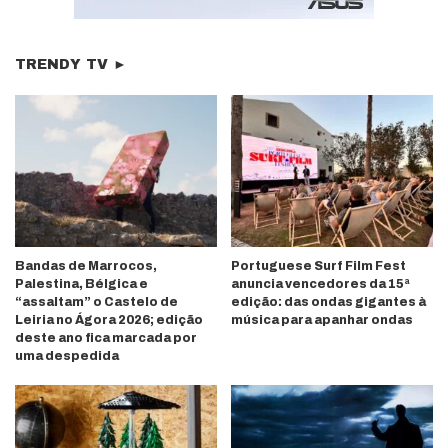
TRENDY TV ►
Bandas de Marrocos,
Portuguese Surf Film Fest
Palestina, Bélgica e
anuncia vencedores da 15ª
“assaltam” o Castelo de
edição: das ondas gigantes à
Leiria no Ágora 2026; edição
música para apanhar ondas
deste ano fica marcada por
uma despedida