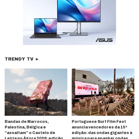
TRENDY TV ►
Bandas de Marrocos,
Portuguese Surf Film Fest
Palestina, Bélgica e
anuncia vencedores da 15ª
“assaltam” o Castelo de
edição: das ondas gigantes à
Leiria no Ágora 2026; edição
música para apanhar ondas