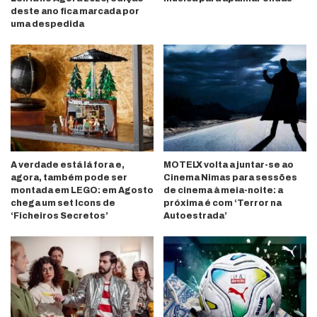
deste ano fica marcada por
uma despedida
A verdade está lá fora e,
MOTELX volta a juntar-se ao
agora, também pode ser
Cinema Nimas para sessões
montada em LEGO: em Agosto
de cinema à meia-noite: a
chega um set Icons de
próxima é com ‘Terror na
‘Ficheiros Secretos’
Autoestrada’