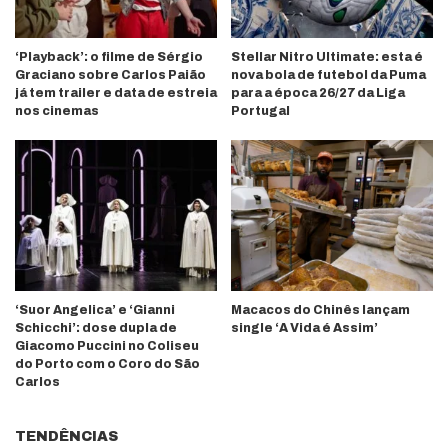
‘Playback’: o filme de Sérgio
Stellar Nitro Ultimate: esta é
Graciano sobre Carlos Paião
nova bola de futebol da Puma
já tem trailer e data de estreia
para a época 26/27 da Liga
nos cinemas
Portugal
‘Suor Angelica’ e ‘Gianni
Macacos do Chinês lançam
Schicchi’: dose dupla de
single ‘A Vida é Assim’
Giacomo Puccini no Coliseu
do Porto com o Coro do São
Carlos
TENDÊNCIAS