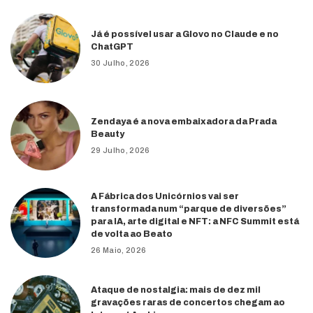
Já é possível usar a Glovo no Claude e no
ChatGPT
30 Julho, 2026
Zendaya é a nova embaixadora da Prada
Beauty
29 Julho, 2026
A Fábrica dos Unicórnios vai ser
transformada num “parque de diversões”
para IA, arte digital e NFT: a NFC Summit está
de volta ao Beato
26 Maio, 2026
Ataque de nostalgia: mais de dez mil
gravações raras de concertos chegam ao