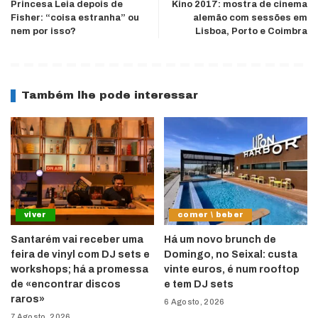
Princesa Leia depois de
Kino 2017: mostra de cinema
Fisher: “coisa estranha” ou
alemão com sessões em
nem por isso?
Lisboa, Porto e Coimbra
Também lhe pode interessar
viver
comer \ beber
Santarém vai receber uma
Há um novo brunch de
feira de vinyl com DJ sets e
Domingo, no Seixal: custa
workshops; há a promessa
vinte euros, é num rooftop
de «encontrar discos
e tem DJ sets
raros»
6 Agosto, 2026
7 Agosto, 2026