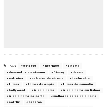
actores
actrizes
cinema
TAGS:
descontos em cinema
Disney
drama
estreias
estreias de cinema
featurette
filmes
filmes de acção
filmes de comédia
hollywood
ir ao cinema
ir ao cinema em lisboa
ir ao cinema no porto
melhores salas de cinema
netflix
oscares