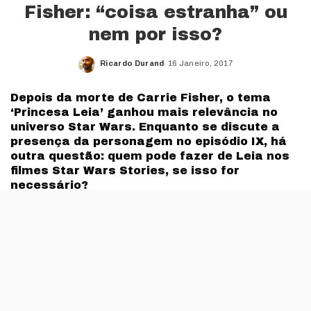
Fisher: “coisa estranha” ou
nem por isso?
Ricardo Durand
16 Janeiro, 2017
Posted
by
Depois da morte de Carrie Fisher, o tema
‘Princesa Leia’ ganhou mais relevância no
universo Star Wars. Enquanto se discute a
presença da personagem no episódio IX, há
outra questão: quem pode fazer de Leia nos
filmes Star Wars Stories, se isso for
necessário?
É conhecido que a Disney tem estado em conversações
com a família de
Carrie Fisher
para que a personagem
de Leia continue a marcar presença no episódios IX
(2019).
Para o filme que sai este ano (VIII), Fisher já tinha todas