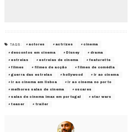
actores
actrizes
cinema
TAGS:
descontos em cinema
Disney
drama
estreias
estreias de cinema
featurette
filmes
filmes de acção
filmes de comédia
guerra das estrelas
hollywood
ir ao cinema
ir ao cinema em lisboa
ir ao cinema no porto
melhores salas de cinema
oscares
salas de cinema imax em portugal
star wars
teaser
trailer