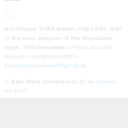
It's official. STAR WARS: THE LAST JEDI
is the next chapter of the Skywalker
saga. This December.
#TheLastJedi
https://t.co/ySkVwQcMTP
pic.twitter.com/eHrPgbsRJq
— Star Wars (@starwars)
23 de janeiro
de 2017