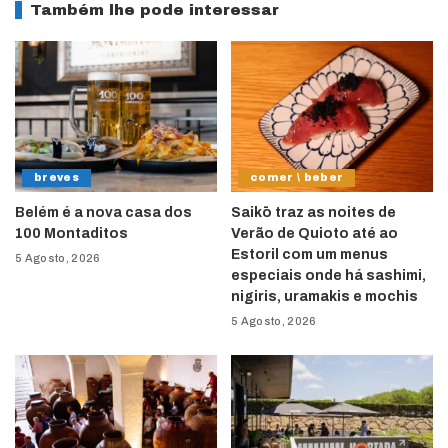
Também lhe pode interessar
breves
comer \ beber
Belém é a nova casa dos
Saikō traz as noites de
100 Montaditos
Verão de Quioto até ao
Estoril com um menus
5 Agosto, 2026
especiais onde há sashimi,
nigiris, uramakis e mochis
5 Agosto, 2026