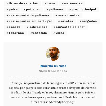
livros de receitas
menu
mercearias
peixe
petiscar
petiscos
prato principal
restaurante de petiscos
restaurantes
restaurantes em portugal
saladas
salgados
snacks
sobremesa
sugestão do chef
tabernas
vegetais
vinho
Ricardo Durand
View More Posts
Começou no jornalismo de tecnologias em 2005 e tem interesse
especial por gadgets com ecrã táctil e praias selvagens do Alentejo.
É editor do site Trendy e faz regularmente viagens pelo País em
busca dos melhores spots para fazer surf. Pode falar com ele pelo
e-mail
rdurand@trendy.fidemo.pt
.