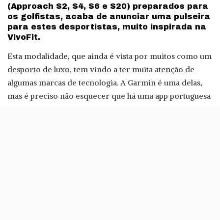
(Approach S2, S4, S6 e S20) preparados para
os golfistas, acaba de anunciar uma pulseira
para estes desportistas, muito inspirada na
VivoFit.
Esta modalidade, que ainda é vista por muitos como um
desporto de luxo, tem vindo a ter muita atenção de
algumas marcas de tecnologia. A Garmin é uma delas,
mas é preciso não esquecer que há uma app portuguesa
a dar cartas neste universo: a Hole19.
A aplicação, que tem no golfista Matthew Fitzpatrick o
seu embaixador global, permite, entre outras coisas,
que os jogadores tenham acesso às distâncias entre
buracos em mais de 38 mil campos de todo o mundo.