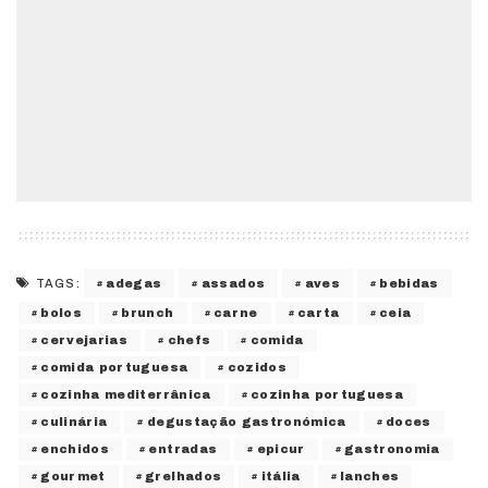
adegas
assados
aves
bebidas
TAGS:
bolos
brunch
carne
carta
ceia
cervejarias
chefs
comida
comida portuguesa
cozidos
cozinha mediterrânica
cozinha portuguesa
culinária
degustação gastronómica
doces
enchidos
entradas
epicur
gastronomia
gourmet
grelhados
itália
lanches