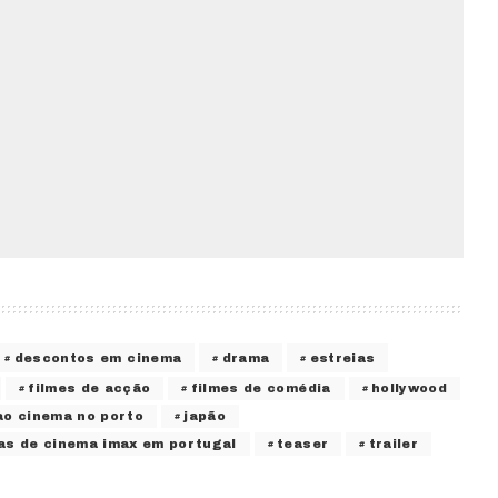
descontos em cinema
drama
estreias
filmes de acção
filmes de comédia
hollywood
 ao cinema no porto
japão
as de cinema imax em portugal
teaser
trailer