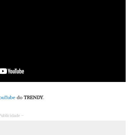
ouTube
do
TRENDY
.
Publicidade –