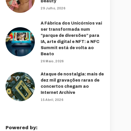
Beauty
29 Julho, 2026
A Fábrica dos Unicórnios vai
ser transformada num
“parque de diversões” para
IA, arte digital e NFT: a NFC
Summit está de volta ao
Beato
26 Maio, 2026
Ataque de nostalgia: mais de
dez mil gravações raras de
concertos chegam ao
Internet Archive
15 Abril, 2026
Powered by: