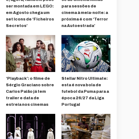
ser montada em LEGO:
para sessões de
em Agosto chega um
cinema à meia-noite: a
set Icons de ‘Ficheiros
próxima é com ‘Terror
Secretos’
na Autoestrada’
‘Playback’: o filme de
Stellar Nitro Ultimate:
Sérgio Graciano sobre
esta é nova bola de
Carlos Paião já tem
futebol da Puma para a
trailer e data de
época 26/27 da Liga
estreia nos cinemas
Portugal