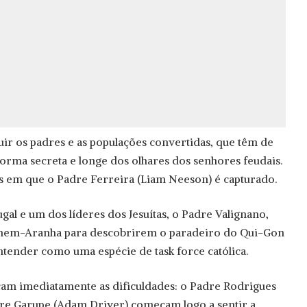
r os padres e as populações convertidas, que têm de
forma secreta e longe dos olhares dos senhores feudais.
s em que o Padre Ferreira (Liam Neeson) é capturado.
gal e um dos líderes dos Jesuítas, o Padre Valignano,
mem-Aranha para descobrirem o paradeiro do Qui-Gon
entender como uma espécie de task force católica.
am imediatamente as dificuldades: o Padre Rodrigues
dre Garupe (Adam Driver) começam logo a sentir a