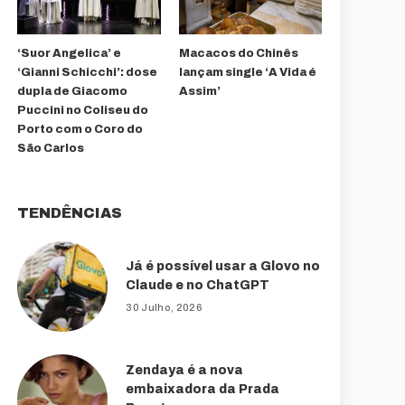
‘Suor Angelica’ e
Macacos do Chinês
‘Gianni Schicchi’: dose
lançam single ‘A Vida é
dupla de Giacomo
Assim’
Puccini no Coliseu do
Porto com o Coro do
São Carlos
TENDÊNCIAS
Já é possível usar a Glovo no
Claude e no ChatGPT
30 Julho, 2026
Zendaya é a nova
embaixadora da Prada