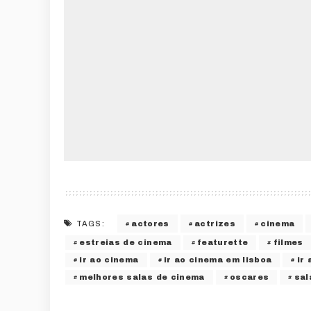
actores
actrizes
cinema
TAGS:
estreias de cinema
featurette
filmes
ir ao cinema
ir ao cinema em lisboa
ir
melhores salas de cinema
oscares
sal