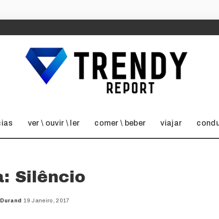
cias
ver \ ouvir \ ler
comer \ beber
viajar
condu
a: Silêncio
 Durand
19 Janeiro, 2017