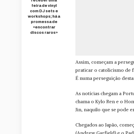
receber uma
feira de vinyl
com DJ sets e
workshops; há a
promessa de
«encontrar
discos raros»
Assim, começam a persegui
praticar o catolicismo de 
É numa perseguição desta
As notícias chegam a Portu
chama o Kylo Ren e o Ho
Jin, naquilo que se pode 
Chegados ao Japão, começ
(Andrew Garfield) e o Pa