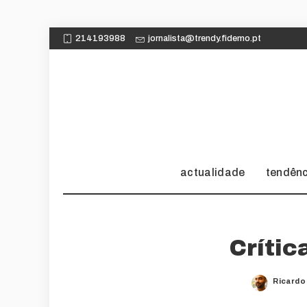
214193988
jornalista@trendy.fidemo.pt
actualidade
tendên
Crític
Ricardo
Posted
by