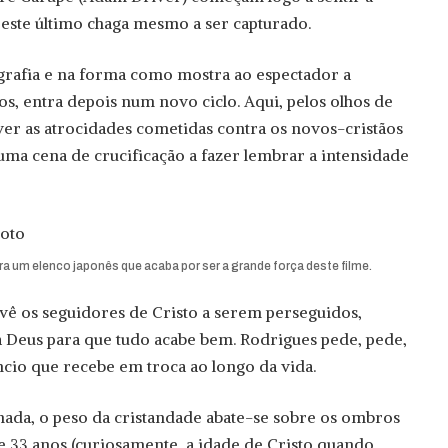
 este último chaga mesmo a ser capturado.
ografia e na forma como mostra ao espectador a
s, entra depois num novo ciclo. Aqui, pelos olhos de
er as atrocidades cometidas contra os novos-cristãos
 uma cena de crucificação a fazer lembrar a intensidade
a um elenco japonês que acaba por ser a grande força deste filme.
vê os seguidores de Cristo a serem perseguidos,
a Deus para que tudo acabe bem. Rodrigues pede, pede,
ncio que recebe em troca ao longo da vida.
nada, o peso da cristandade abate-se sobre os ombros
de 33 anos (curiosamente, a idade de Cristo quando