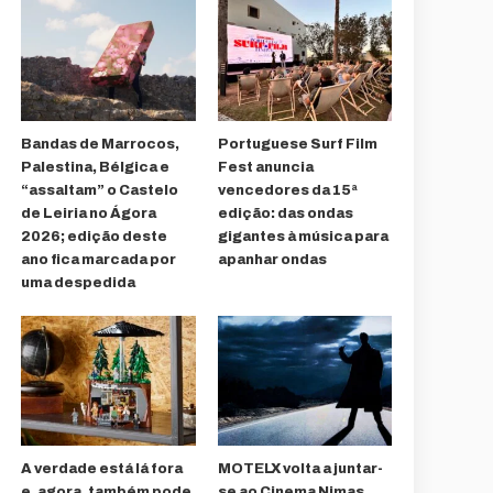
Bandas de Marrocos,
Portuguese Surf Film
Palestina, Bélgica e
Fest anuncia
“assaltam” o Castelo
vencedores da 15ª
de Leiria no Ágora
edição: das ondas
2026; edição deste
gigantes à música para
ano fica marcada por
apanhar ondas
uma despedida
A verdade está lá fora
MOTELX volta a juntar-
e, agora, também pode
se ao Cinema Nimas