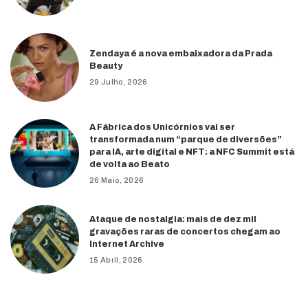
Zendaya é a nova embaixadora da Prada
Beauty
29 Julho, 2026
A Fábrica dos Unicórnios vai ser
transformada num “parque de diversões”
para IA, arte digital e NFT: a NFC Summit está
de volta ao Beato
26 Maio, 2026
Ataque de nostalgia: mais de dez mil
gravações raras de concertos chegam ao
Internet Archive
15 Abril, 2026