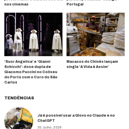
nos cinemas
Portugal
‘Suor Angelica’ e ‘Gianni
Macacos do Chinês lançam
Schicchi’: dose dupla de
single ‘A Vida é Assim’
Giacomo Puccini no Coliseu
do Porto com o Coro do São
Carlos
TENDÊNCIAS
Já é possível usar a Glovo no Claude e no
ChatGPT
30 Julho, 2026