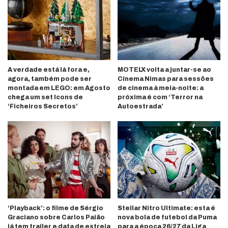
A verdade está lá fora e,
MOTELX volta a juntar-se ao
agora, também pode ser
Cinema Nimas para sessões
montada em LEGO: em Agosto
de cinema à meia-noite: a
chega um set Icons de
próxima é com ‘Terror na
‘Ficheiros Secretos’
Autoestrada’
‘Playback’: o filme de Sérgio
Stellar Nitro Ultimate: esta é
Graciano sobre Carlos Paião
nova bola de futebol da Puma
já tem trailer e data de estreia
para a época 26/27 da Liga