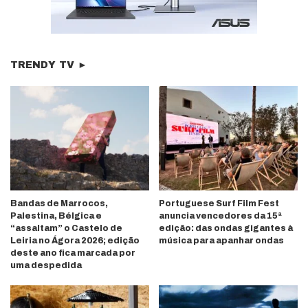
TRENDY TV ►
Bandas de Marrocos,
Portuguese Surf Film Fest
Palestina, Bélgica e
anuncia vencedores da 15ª
“assaltam” o Castelo de
edição: das ondas gigantes à
Leiria no Ágora 2026; edição
música para apanhar ondas
deste ano fica marcada por
uma despedida