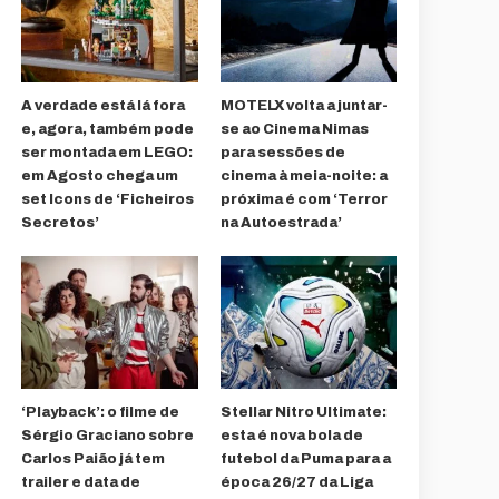
A verdade está lá fora
MOTELX volta a juntar-
e, agora, também pode
se ao Cinema Nimas
ser montada em LEGO:
para sessões de
em Agosto chega um
cinema à meia-noite: a
set Icons de ‘Ficheiros
próxima é com ‘Terror
Secretos’
na Autoestrada’
‘Playback’: o filme de
Stellar Nitro Ultimate:
Sérgio Graciano sobre
esta é nova bola de
Carlos Paião já tem
futebol da Puma para a
trailer e data de
época 26/27 da Liga