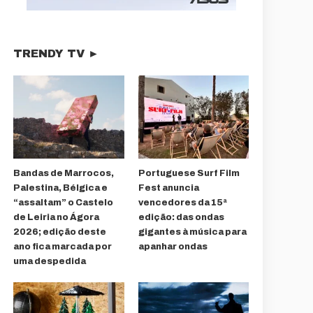
TRENDY TV ►
Bandas de Marrocos,
Portuguese Surf Film
Palestina, Bélgica e
Fest anuncia
“assaltam” o Castelo
vencedores da 15ª
de Leiria no Ágora
edição: das ondas
2026; edição deste
gigantes à música para
ano fica marcada por
apanhar ondas
uma despedida