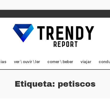
cias
ver \ ouvir \ ler
comer \ beber
viajar
condu
Etiqueta:
petiscos