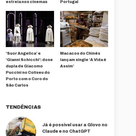
estreia nos cinemas
Portugal
‘Suor Angelica’ e
Macacos do Chinês
‘Gianni Schicchi’: dose
lançam single ‘A Vida é
dupla de Giacomo
Assim’
Puccini no Coliseu do
Porto com o Coro do
São Carlos
TENDÊNCIAS
Já é possível usar a Glovo no
Claude e no ChatGPT