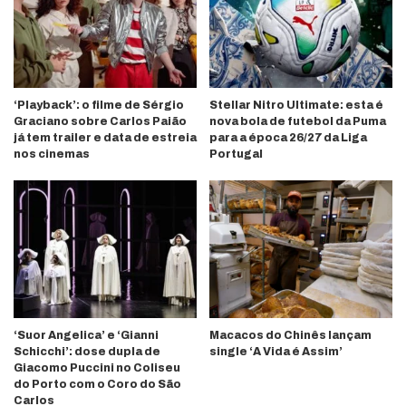
‘Playback’: o filme de Sérgio
Stellar Nitro Ultimate: esta é
Graciano sobre Carlos Paião
nova bola de futebol da Puma
já tem trailer e data de estreia
para a época 26/27 da Liga
nos cinemas
Portugal
‘Suor Angelica’ e ‘Gianni
Macacos do Chinês lançam
Schicchi’: dose dupla de
single ‘A Vida é Assim’
Giacomo Puccini no Coliseu
do Porto com o Coro do São
Carlos