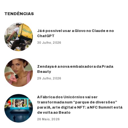
TENDÊNCIAS
Já é possível usar a Glovo no Claude e no
ChatGPT
30 Julho, 2026
Zendaya é a nova embaixadora da Prada
Beauty
29 Julho, 2026
A Fábrica dos Unicórnios vai ser
transformada num “parque de diversões”
para IA, arte digital e NFT: a NFC Summit está
de volta ao Beato
26 Maio, 2026