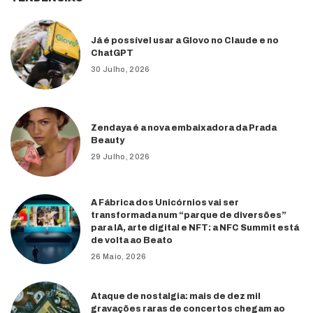
Já é possível usar a Glovo no Claude e no
ChatGPT
30 Julho, 2026
Zendaya é a nova embaixadora da Prada
Beauty
29 Julho, 2026
A Fábrica dos Unicórnios vai ser
transformada num “parque de diversões”
para IA, arte digital e NFT: a NFC Summit está
de volta ao Beato
26 Maio, 2026
Ataque de nostalgia: mais de dez mil
gravações raras de concertos chegam ao