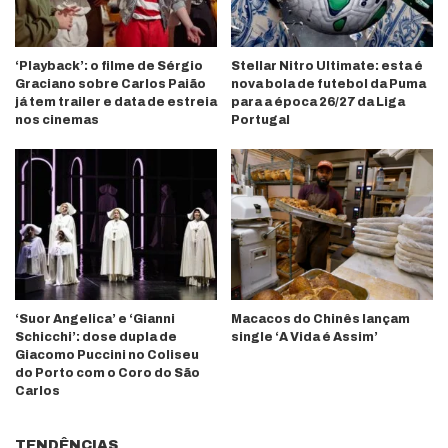
‘Playback’: o filme de Sérgio
Stellar Nitro Ultimate: esta é
Graciano sobre Carlos Paião
nova bola de futebol da Puma
já tem trailer e data de estreia
para a época 26/27 da Liga
nos cinemas
Portugal
‘Suor Angelica’ e ‘Gianni
Macacos do Chinês lançam
Schicchi’: dose dupla de
single ‘A Vida é Assim’
Giacomo Puccini no Coliseu
do Porto com o Coro do São
Carlos
TENDÊNCIAS