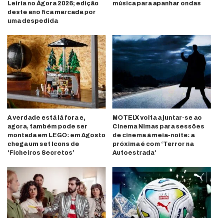
Leiria no Ágora 2026; edição
música para apanhar ondas
deste ano fica marcada por
uma despedida
A verdade está lá fora e,
MOTELX volta a juntar-se ao
agora, também pode ser
Cinema Nimas para sessões
montada em LEGO: em Agosto
de cinema à meia-noite: a
chega um set Icons de
próxima é com ‘Terror na
‘Ficheiros Secretos’
Autoestrada’