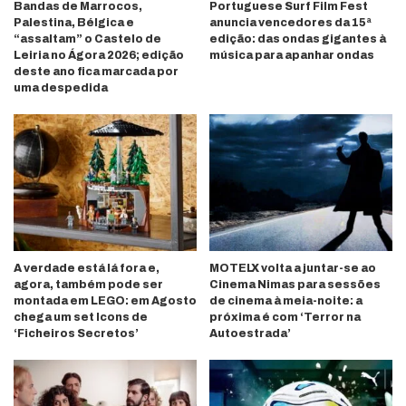
Bandas de Marrocos,
Portuguese Surf Film Fest
Palestina, Bélgica e
anuncia vencedores da 15ª
“assaltam” o Castelo de
edição: das ondas gigantes à
Leiria no Ágora 2026; edição
música para apanhar ondas
deste ano fica marcada por
uma despedida
A verdade está lá fora e,
MOTELX volta a juntar-se ao
agora, também pode ser
Cinema Nimas para sessões
montada em LEGO: em Agosto
de cinema à meia-noite: a
chega um set Icons de
próxima é com ‘Terror na
‘Ficheiros Secretos’
Autoestrada’