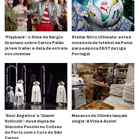
‘Playback’: o filme de Sérgio
Stellar Nitro Ultimate: esta é
Graciano sobre Carlos Paião
nova bola de futebol da Puma
já tem trailer e data de estreia
para a época 26/27 da Liga
nos cinemas
Portugal
‘Suor Angelica’ e ‘Gianni
Macacos do Chinês lançam
Schicchi’: dose dupla de
single ‘A Vida é Assim’
Giacomo Puccini no Coliseu
do Porto com o Coro do São
Carlos