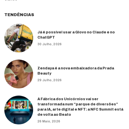
TENDÊNCIAS
Já é possível usar a Glovo no Claude e no
ChatGPT
30 Julho, 2026
Zendaya é a nova embaixadora da Prada
Beauty
29 Julho, 2026
A Fábrica dos Unicórnios vai ser
transformada num “parque de diversões”
para IA, arte digital e NFT: a NFC Summit está
de volta ao Beato
26 Maio, 2026