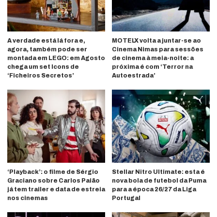
A verdade está lá fora e,
MOTELX volta a juntar-se ao
agora, também pode ser
Cinema Nimas para sessões
montada em LEGO: em Agosto
de cinema à meia-noite: a
chega um set Icons de
próxima é com ‘Terror na
‘Ficheiros Secretos’
Autoestrada’
‘Playback’: o filme de Sérgio
Stellar Nitro Ultimate: esta é
Graciano sobre Carlos Paião
nova bola de futebol da Puma
já tem trailer e data de estreia
para a época 26/27 da Liga
nos cinemas
Portugal