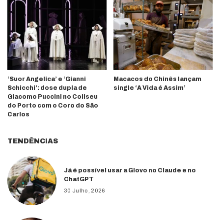
‘Suor Angelica’ e ‘Gianni
Macacos do Chinês lançam
Schicchi’: dose dupla de
single ‘A Vida é Assim’
Giacomo Puccini no Coliseu
do Porto com o Coro do São
Carlos
TENDÊNCIAS
Já é possível usar a Glovo no Claude e no
ChatGPT
30 Julho, 2026