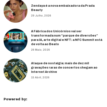
Zendaya é a nova embaixadora da Prada
Beauty
29 Julho, 2026
A Fábrica dos Unicórnios vai ser
transformada num “parque de diversões”
para IA, arte digital e NFT: a NFC Summit está
de volta ao Beato
26 Maio, 2026
Ataque de nostalgia: mais de dez mil
gravações raras de concertos chegam ao
Internet Archive
15 Abril, 2026
Powered by: