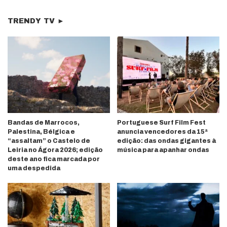
TRENDY TV ►
Bandas de Marrocos,
Portuguese Surf Film Fest
Palestina, Bélgica e
anuncia vencedores da 15ª
“assaltam” o Castelo de
edição: das ondas gigantes à
Leiria no Ágora 2026; edição
música para apanhar ondas
deste ano fica marcada por
uma despedida