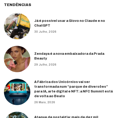
TENDÊNCIAS
Já é possível usar a Glovo no Claude e no
ChatGPT
30 Julho, 2026
Zendaya é a nova embaixadora da Prada
Beauty
29 Julho, 2026
A Fábrica dos Unicórnios vai ser
transformada num “parque de diversões”
para IA, arte digital e NFT: a NFC Summit está
de volta ao Beato
26 Maio, 2026
Ataque de nostalgia: mais de dez mil