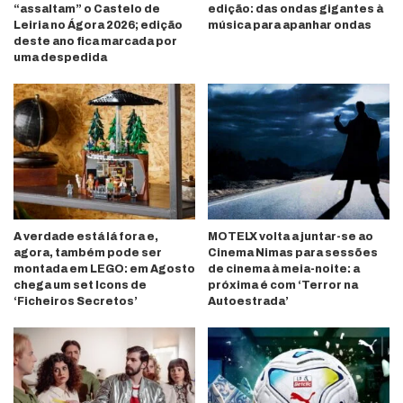
“assaltam” o Castelo de
edição: das ondas gigantes à
Leiria no Ágora 2026; edição
música para apanhar ondas
deste ano fica marcada por
uma despedida
A verdade está lá fora e,
MOTELX volta a juntar-se ao
agora, também pode ser
Cinema Nimas para sessões
montada em LEGO: em Agosto
de cinema à meia-noite: a
chega um set Icons de
próxima é com ‘Terror na
‘Ficheiros Secretos’
Autoestrada’