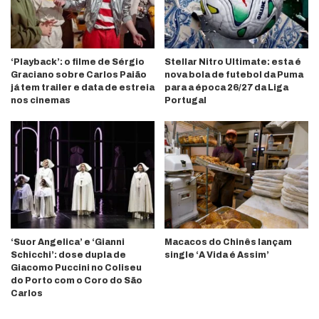
‘Playback’: o filme de Sérgio
Stellar Nitro Ultimate: esta é
Graciano sobre Carlos Paião
nova bola de futebol da Puma
já tem trailer e data de estreia
para a época 26/27 da Liga
nos cinemas
Portugal
‘Suor Angelica’ e ‘Gianni
Macacos do Chinês lançam
Schicchi’: dose dupla de
single ‘A Vida é Assim’
Giacomo Puccini no Coliseu
do Porto com o Coro do São
Carlos