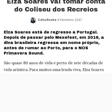
Elza Soares vai tomar conta
do Coliseu dos Recreios
Cátia Rocha
6 Fevereiro, 2017
Posted
by
Elza Soares está de regresso a Portugal.
Depois de passar pelo Mexefest, em 2016, a
diva brasileira regressa em nome próprio,
antes de rumar ao Porto, para o NOS
Primavera Sound.
São quase 80 anos de vida e perto de sete décadas de
vida artística. Para muitos uma lenda viva, Elza Soares
apresentará o seu disco mais recente, The Woman at
the End of the World, num concerto a 3 de Junho, no
Coliseu dos Recreios, em Lisboa.
Este é o 34.º disco da carreira de Elza Soares, que valeu
inclusivamente um Grammy Latino para Melhor Álbum