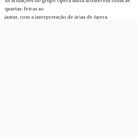
As actuações do grupo Opera Buffa acontecem todas as
quartas-feiras ao
jantar, com a interpretação de árias de ópera.
O Moules também vai começar a ter uma campanha
especial: até 20 de Março todos os moules pedidos ao
almoço têm 50% de desconto.