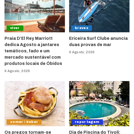
viver
breves
Praia D’El Rey Marriott
Ericeira Surf Clube anuncia
dedica Agosto a jantares
duas provas de mar
temáticos, fado e um
6 Agosto, 2026
mercado sustentável com
produtos locais de Óbidos
6 Agosto, 2026
comer \ beber
reportagem
Os pregos tornam-se
Dia de Piscina do Tivoli: