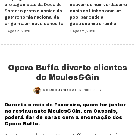
protagonistas da Doca de
estivemos num verdadeiro
Santo: o prato clássico da
oásis de Lisboa com um
gastronomia nacional dá
pool bar onde a
origem a um novo conceito
gastronomia é rainha
6 Agosto, 2026
6 Agosto, 2026
Opera Buffa diverte clientes
do Moules&Gin
Ricardo Durand
8 Fevereiro, 2017
Posted
by
Durante o mês de Fevereiro, quem for jantar
ao restaurante Moules&Gin, em Cascais,
poderá dar de caras com a encenação dos
Opera Buffa.