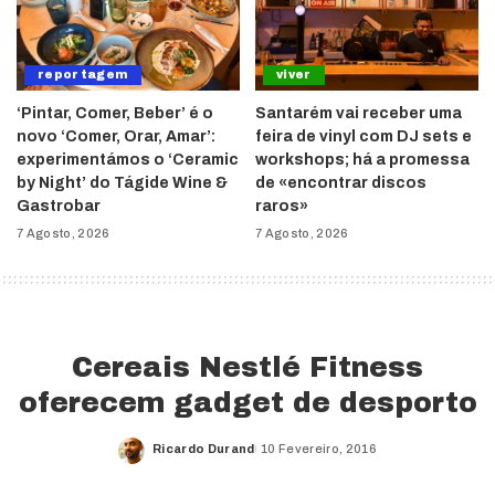
reportagem
viver
‘Pintar, Comer, Beber’ é o
Santarém vai receber uma
novo ‘Comer, Orar, Amar’:
feira de vinyl com DJ sets e
experimentámos o ‘Ceramic
workshops; há a promessa
by Night’ do Tágide Wine &
de «encontrar discos
Gastrobar
raros»
7 Agosto, 2026
7 Agosto, 2026
Cereais Nestlé Fitness
oferecem gadget de desporto
Ricardo Durand
10 Fevereiro, 2016
Posted
by