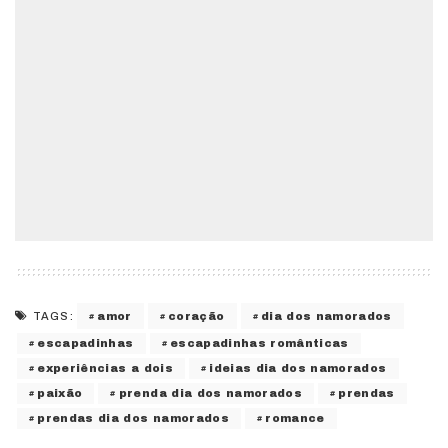
amor
coração
dia dos namorados
TAGS:
escapadinhas
escapadinhas românticas
experiências a dois
ideias dia dos namorados
paixão
prenda dia dos namorados
prendas
prendas dia dos namorados
romance