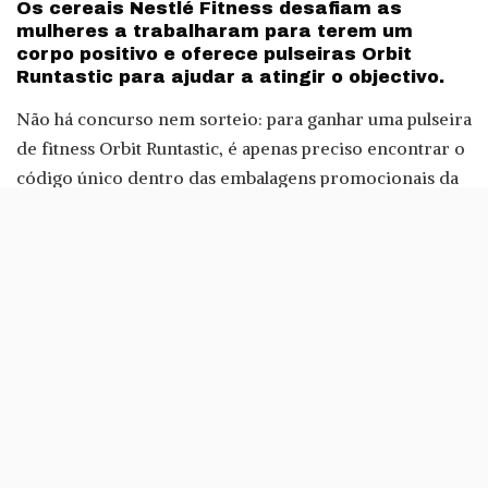
Os cereais Nestlé Fitness desafiam as
mulheres a trabalharam para terem um
corpo positivo e oferece pulseiras Orbit
Runtastic para ajudar a atingir o objectivo.
Não há concurso nem sorteio: para ganhar uma pulseira
de fitness Orbit Runtastic, é apenas preciso encontrar o
código único dentro das embalagens promocionais da
Nestlé, entrar no site
nestle-cereals.com
e verificar se
o código é um dos premiado.
Esta promoção dos cereais Nestlé Fitness vai oferecer
uma pulseira Orbit Runtastic por dia até 28 de
Fevereiro.