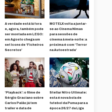
A verdade está lá fora
MOTELX volta a juntar-
e, agora, também pode
se ao Cinema Nimas
ser montada em LEGO:
para sessões de
em Agosto chega um
cinema à meia-noite: a
set Icons de ‘Ficheiros
próxima é com ‘Terror
Secretos’
na Autoestrada’
‘Playback’: o filme de
Stellar Nitro Ultimate:
Sérgio Graciano sobre
esta é nova bola de
Carlos Paião já tem
futebol da Puma para a
trailer e data de
época 26/27 da Liga