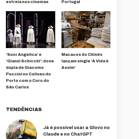
estreia nos cinemas
Portugal
‘Suor Angelica’ e
Macacos do Chinês
‘Gianni Schicchi’: dose
lançam single ‘A Vida é
dupla de Giacomo
Assim’
Puccini no Coliseu do
Porto com o Coro do
São Carlos
TENDÊNCIAS
Já é possível usar a Glovo no
Claude e no ChatGPT