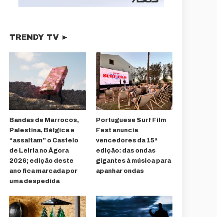
TRENDY TV ►
Bandas de Marrocos,
Portuguese Surf Film
Palestina, Bélgica e
Fest anuncia
“assaltam” o Castelo
vencedores da 15ª
de Leiria no Ágora
edição: das ondas
2026; edição deste
gigantes à música para
ano fica marcada por
apanhar ondas
uma despedida