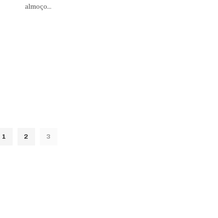
almoço...
1
2
3