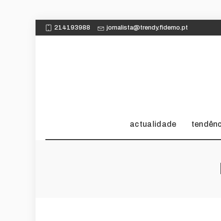
214193988
jornalista@trendy.fidemo.pt
actualidade
tendên