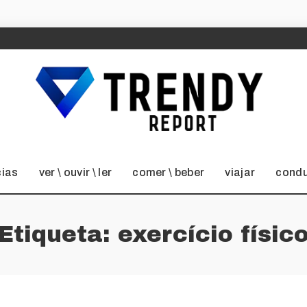
cias
ver \ ouvir \ ler
comer \ beber
viajar
condu
Etiqueta:
exercício físic