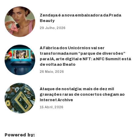
Zendaya é a nova embaixadora da Prada
Beauty
29 Julho, 2026
A Fábrica dos Unicórnios vai ser
transformada num “parque de diversões”
para IA, arte digital e NFT: a NFC Summit está
de volta ao Beato
26 Maio, 2026
Ataque de nostalgia: mais de dez mil
gravações raras de concertos chegam ao
Internet Archive
15 Abril, 2026
Powered by: