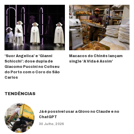
‘Suor Angelica’ e ‘Gianni
Macacos do Chinês lançam
Schicchi’: dose dupla de
single ‘A Vida é Assim’
Giacomo Puccini no Coliseu
do Porto com o Coro do São
Carlos
TENDÊNCIAS
Já é possível usar a Glovo no Claude e no
ChatGPT
30 Julho, 2026