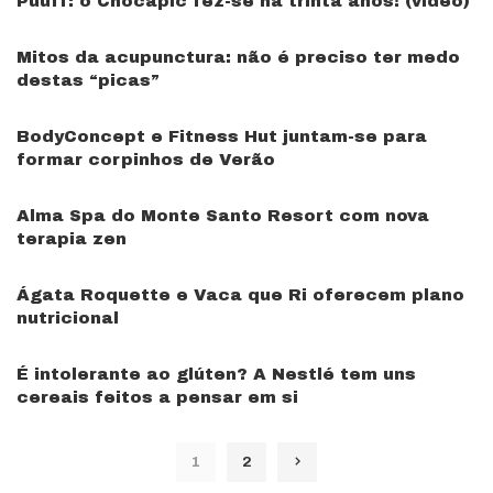
Puuff: o Chocapic fez-se há trinta anos! (vídeo)
Mitos da acupunctura: não é preciso ter medo
destas “picas”
BodyConcept e Fitness Hut juntam-se para
formar corpinhos de Verão
Alma Spa do Monte Santo Resort com nova
terapia zen
Ágata Roquette e Vaca que Ri oferecem plano
nutricional
É intolerante ao glúten? A Nestlé tem uns
cereais feitos a pensar em si
1
2