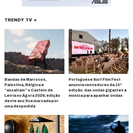
TRENDY TV ►
Bandas de Marrocos,
Portuguese Surf Film Fest
Palestina, Bélgica e
anuncia vencedores da 15ª
“assaltam” o Castelo de
edição: das ondas gigantes à
Leiria no Ágora 2026; edição
música para apanhar ondas
deste ano fica marcada por
uma despedida