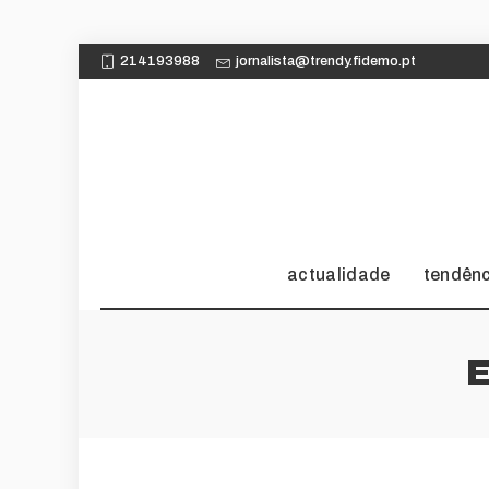
214193988
jornalista@trendy.fidemo.pt
actualidade
tendên
E