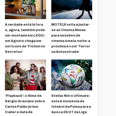
A verdade está lá fora
MOTELX volta a juntar-
e, agora, também pode
se ao Cinema Nimas
ser montada em LEGO:
para sessões de
em Agosto chega um
cinema à meia-noite: a
set Icons de ‘Ficheiros
próxima é com ‘Terror
Secretos’
na Autoestrada’
‘Playback’: o filme de
Stellar Nitro Ultimate:
Sérgio Graciano sobre
esta é nova bola de
Carlos Paião já tem
futebol da Puma para a
trailer e data de
época 26/27 da Liga