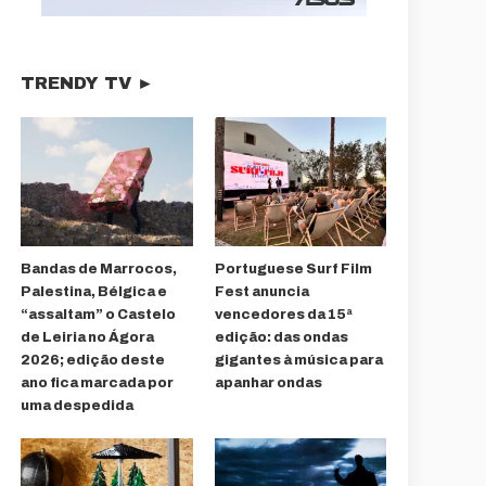
TRENDY TV ►
Bandas de Marrocos,
Portuguese Surf Film
Palestina, Bélgica e
Fest anuncia
“assaltam” o Castelo
vencedores da 15ª
de Leiria no Ágora
edição: das ondas
2026; edição deste
gigantes à música para
ano fica marcada por
apanhar ondas
uma despedida