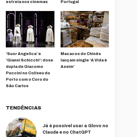
estreia nos cinemas
Portugal
‘Suor Angelica’ e
Macacos do Chinês
‘Gianni Schicchi’: dose
lançam single ‘A Vida é
dupla de Giacomo
Assim’
Puccini no Coliseu do
Porto com o Coro do
São Carlos
TENDÊNCIAS
Já é possível usar a Glovo no
Claude e no ChatGPT