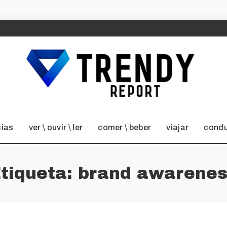
cias
ver \ ouvir \ ler
comer \ beber
viajar
condu
tiqueta:
brand awarenes