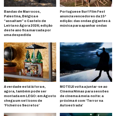
Bandas de Marrocos,
Portuguese Surf Film Fest
Palestina, Bélgica e
anuncia vencedores da 15ª
“assaltam” o Castelo de
edição: das ondas gigantes à
Leiria no Ágora 2026; edição
música para apanhar ondas
deste ano fica marcada por
uma despedida
A verdade está lá fora e,
MOTELX volta a juntar-se ao
agora, também pode ser
Cinema Nimas para sessões
montada em LEGO: em Agosto
de cinema à meia-noite: a
chega um set Icons de
próxima é com ‘Terror na
‘Ficheiros Secretos’
Autoestrada’