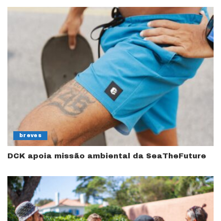
breves
DCK apoia missão ambiental da SeaTheFuture