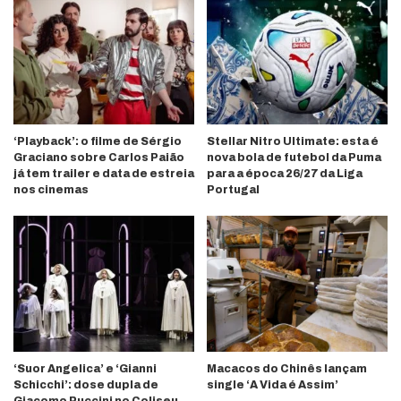
‘Playback’: o filme de Sérgio
Stellar Nitro Ultimate: esta é
Graciano sobre Carlos Paião
nova bola de futebol da Puma
já tem trailer e data de estreia
para a época 26/27 da Liga
nos cinemas
Portugal
‘Suor Angelica’ e ‘Gianni
Macacos do Chinês lançam
Schicchi’: dose dupla de
single ‘A Vida é Assim’
Giacomo Puccini no Coliseu