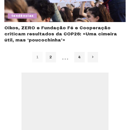
tendências
Oikos, ZERO e Fundação Fé e Cooperação
criticam resultados da COP26: «Uma cimeira
útil, mas ‘poucochinha’»
…
1
2
4