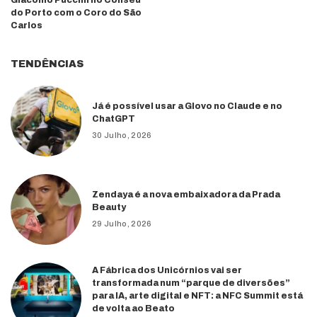
do Porto com o Coro do São
Carlos
TENDÊNCIAS
Já é possível usar a Glovo no Claude e no
ChatGPT
30 Julho, 2026
Zendaya é a nova embaixadora da Prada
Beauty
29 Julho, 2026
A Fábrica dos Unicórnios vai ser
transformada num “parque de diversões”
para IA, arte digital e NFT: a NFC Summit está
de volta ao Beato