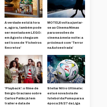
A verdade está lá fora
MOTELX volta a juntar-
e, agora, também pode
se ao Cinema Nimas
ser montada em LEGO:
para sessões de
em Agosto chega um
cinema à meia-noite: a
set Icons de ‘Ficheiros
próxima é com ‘Terror
Secretos’
na Autoestrada’
‘Playback’: o filme de
Stellar Nitro Ultimate:
Sérgio Graciano sobre
esta é nova bola de
Carlos Paião já tem
futebol da Puma para a
trailer e data de
época 26/27 da Liga