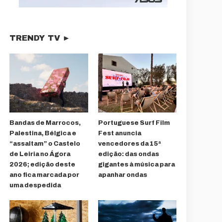
TRENDY TV ►
Bandas de Marrocos,
Portuguese Surf Film
Palestina, Bélgica e
Fest anuncia
“assaltam” o Castelo
vencedores da 15ª
de Leiria no Ágora
edição: das ondas
2026; edição deste
gigantes à música para
ano fica marcada por
apanhar ondas
uma despedida