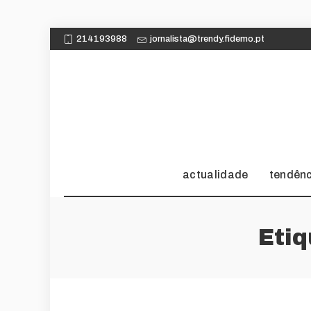
214193988
jornalista@trendy.fidemo.pt
actualidade
tendên
Eti