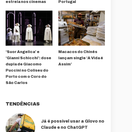
estreia nos cinemas
Portugal
‘Suor Angelica’ e
Macacos do Chinês
‘Gianni Schicchi’: dose
lançam single ‘A Vida é
dupla de Giacomo
Assim’
Puccini no Coliseu do
Porto com o Coro do
São Carlos
TENDÊNCIAS
Já é possível usar a Glovo no
Claude e no ChatGPT