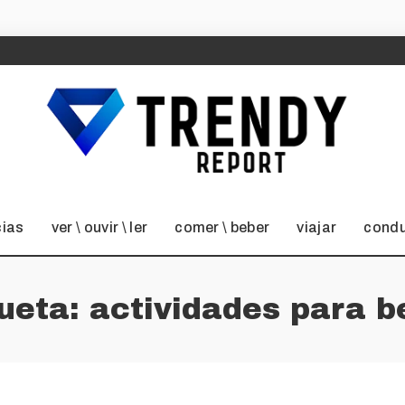
cias
ver \ ouvir \ ler
comer \ beber
viajar
condu
queta:
actividades para b