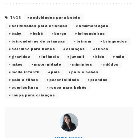
actividades para bebés
TAGS:
actividades para crianças
amamentação
baby
bebé
berço
brincadeiras
brincadeiras de crianças
brincar
brinquedos
carrinho para bebés
crianças
filhos
gravidez
infância
juvenil
kids
mãe
mães
maternidade
miminhos
miúdos
moda infantil
pais
pais e bebés
pais e filhos
parentalidade
prendas
puericultura
roupa para bebés
roupa para crianças