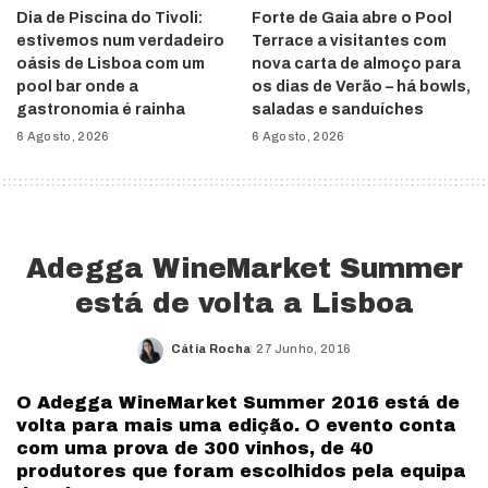
Dia de Piscina do Tivoli:
Forte de Gaia abre o Pool
estivemos num verdadeiro
Terrace a visitantes com
oásis de Lisboa com um
nova carta de almoço para
pool bar onde a
os dias de Verão – há bowls,
gastronomia é rainha
saladas e sanduíches
6 Agosto, 2026
6 Agosto, 2026
Adegga WineMarket Summer
está de volta a Lisboa
Cátia Rocha
27 Junho, 2016
Posted
by
O Adegga WineMarket Summer 2016 está de
volta para mais uma edição. O evento conta
com uma prova de 300 vinhos, de 40
produtores que foram escolhidos pela equipa