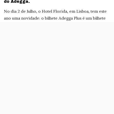
do Adegga.
No dia 2 de Julho, o Hotel Florida, em Lisboa, tem este
ano uma novidade: o bilhete Adegga Plus é um bilhete
anual que custa 99 euros, que dá acesso a todos os
eventos Adegga durante 12 meses. Este bilhete inclui
também um vale de compras de cem euros e acesso a
outras promoções. Além disso, estão também
disponíveis os bilhetes de acesso a prova, que custa 15
euros. As restantes modalidades de bilhetes estão
também disponíveis no
site do Adegga
.
«Esta é mais uma excelente oportunidade para os
apreciadores descobrirem alguns dos melhores vinhos
nacionais, seleccionados pela nossa equipa, e comprá-
los ao produtor. O Adegga WineMarket tem assumido
protagonismo no que diz respeito à identificação de
vinhos especiais de produtores a nível nacional e