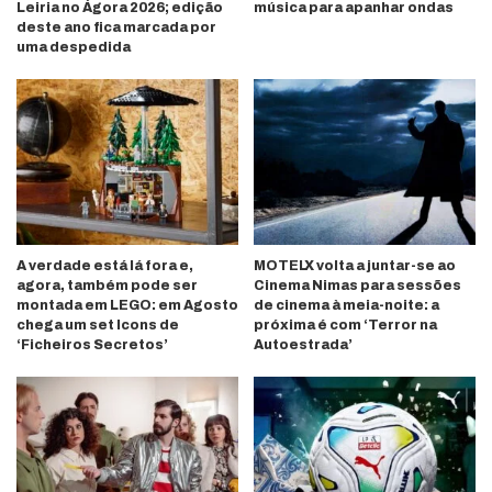
Leiria no Ágora 2026; edição
música para apanhar ondas
deste ano fica marcada por
uma despedida
A verdade está lá fora e,
MOTELX volta a juntar-se ao
agora, também pode ser
Cinema Nimas para sessões
montada em LEGO: em Agosto
de cinema à meia-noite: a
chega um set Icons de
próxima é com ‘Terror na
‘Ficheiros Secretos’
Autoestrada’