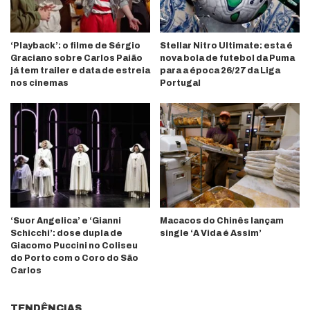
‘Playback’: o filme de Sérgio
Stellar Nitro Ultimate: esta é
Graciano sobre Carlos Paião
nova bola de futebol da Puma
já tem trailer e data de estreia
para a época 26/27 da Liga
nos cinemas
Portugal
‘Suor Angelica’ e ‘Gianni
Macacos do Chinês lançam
Schicchi’: dose dupla de
single ‘A Vida é Assim’
Giacomo Puccini no Coliseu
do Porto com o Coro do São
Carlos
TENDÊNCIAS