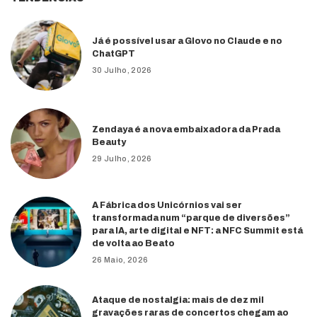
Já é possível usar a Glovo no Claude e no
ChatGPT
30 Julho, 2026
Zendaya é a nova embaixadora da Prada
Beauty
29 Julho, 2026
A Fábrica dos Unicórnios vai ser
transformada num “parque de diversões”
para IA, arte digital e NFT: a NFC Summit está
de volta ao Beato
26 Maio, 2026
Ataque de nostalgia: mais de dez mil
gravações raras de concertos chegam ao