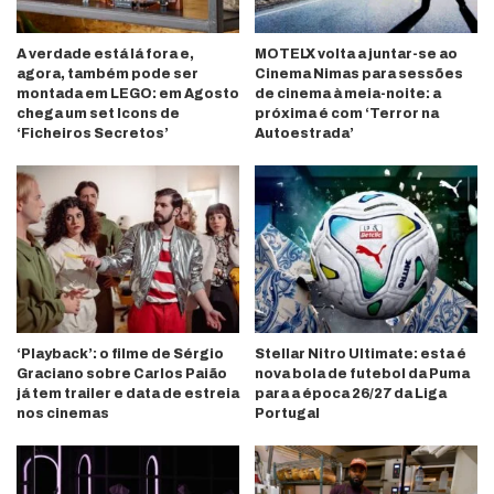
A verdade está lá fora e,
MOTELX volta a juntar-se ao
agora, também pode ser
Cinema Nimas para sessões
montada em LEGO: em Agosto
de cinema à meia-noite: a
chega um set Icons de
próxima é com ‘Terror na
‘Ficheiros Secretos’
Autoestrada’
‘Playback’: o filme de Sérgio
Stellar Nitro Ultimate: esta é
Graciano sobre Carlos Paião
nova bola de futebol da Puma
já tem trailer e data de estreia
para a época 26/27 da Liga
nos cinemas
Portugal