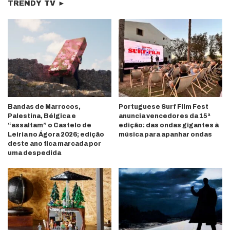
TRENDY TV ►
Bandas de Marrocos,
Portuguese Surf Film Fest
Palestina, Bélgica e
anuncia vencedores da 15ª
“assaltam” o Castelo de
edição: das ondas gigantes à
Leiria no Ágora 2026; edição
música para apanhar ondas
deste ano fica marcada por
uma despedida