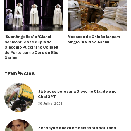
‘Suor Angelica’ e ‘Gianni
Macacos do Chinês lançam
Schicchi’: dose dupla de
single ‘A Vida é Assim’
Giacomo Puccini no Coliseu
do Porto com o Coro do São
Carlos
TENDÊNCIAS
Já é possível usar a Glovo no Claude e no
ChatGPT
30 Julho, 2026
Zendaya é a nova embaixadora da Prada