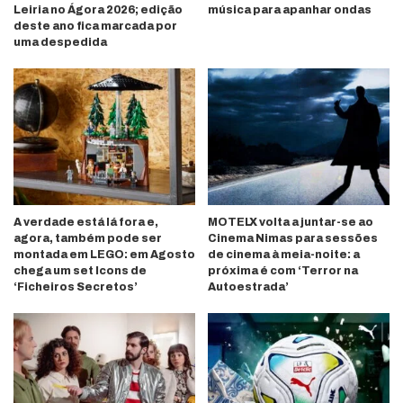
Leiria no Ágora 2026; edição
música para apanhar ondas
deste ano fica marcada por
uma despedida
A verdade está lá fora e,
MOTELX volta a juntar-se ao
agora, também pode ser
Cinema Nimas para sessões
montada em LEGO: em Agosto
de cinema à meia-noite: a
chega um set Icons de
próxima é com ‘Terror na
‘Ficheiros Secretos’
Autoestrada’