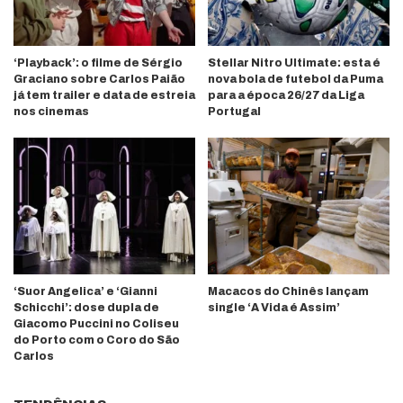
‘Playback’: o filme de Sérgio
Stellar Nitro Ultimate: esta é
Graciano sobre Carlos Paião
nova bola de futebol da Puma
já tem trailer e data de estreia
para a época 26/27 da Liga
nos cinemas
Portugal
‘Suor Angelica’ e ‘Gianni
Macacos do Chinês lançam
Schicchi’: dose dupla de
single ‘A Vida é Assim’
Giacomo Puccini no Coliseu
do Porto com o Coro do São
Carlos