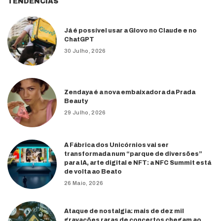
TENDÊNCIAS
Já é possível usar a Glovo no Claude e no
ChatGPT
30 Julho, 2026
Zendaya é a nova embaixadora da Prada
Beauty
29 Julho, 2026
A Fábrica dos Unicórnios vai ser
transformada num “parque de diversões”
para IA, arte digital e NFT: a NFC Summit está
de volta ao Beato
26 Maio, 2026
Ataque de nostalgia: mais de dez mil
gravações raras de concertos chegam ao