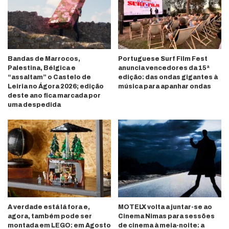
Bandas de Marrocos,
Portuguese Surf Film Fest
Palestina, Bélgica e
anuncia vencedores da 15ª
“assaltam” o Castelo de
edição: das ondas gigantes à
Leiria no Ágora 2026; edição
música para apanhar ondas
deste ano fica marcada por
uma despedida
A verdade está lá fora e,
MOTELX volta a juntar-se ao
agora, também pode ser
Cinema Nimas para sessões
montada em LEGO: em Agosto
de cinema à meia-noite: a