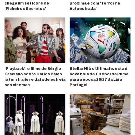
chega um set Icons de
próxima é com ‘Terror na
‘Ficheiros Secretos’
Autoestrada’
‘Playback’: o filme de Sérgio
Stellar Nitro Ultimate: esta é
Graciano sobre Carlos Paião
nova bola de futebol da Puma
já tem trailer e data de estreia
para a época 26/27 da Liga
nos cinemas
Portugal