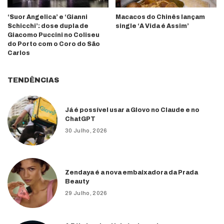
‘Suor Angelica’ e ‘Gianni
Macacos do Chinês lançam
Schicchi’: dose dupla de
single ‘A Vida é Assim’
Giacomo Puccini no Coliseu
do Porto com o Coro do São
Carlos
TENDÊNCIAS
Já é possível usar a Glovo no Claude e no
ChatGPT
30 Julho, 2026
Zendaya é a nova embaixadora da Prada
Beauty
29 Julho, 2026