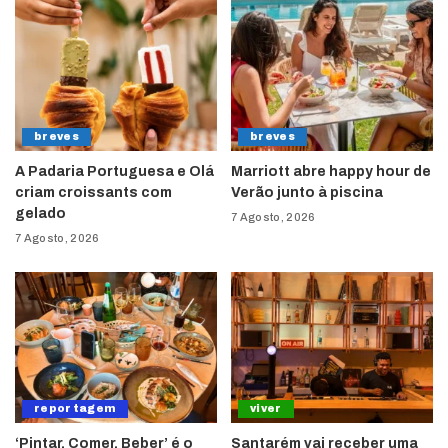
breves
breves
A Padaria Portuguesa e Olá
Marriott abre happy hour de
criam croissants com
Verão junto à piscina
gelado
7 Agosto, 2026
7 Agosto, 2026
reportagem
viver
‘Pintar, Comer, Beber’ é o
Santarém vai receber uma