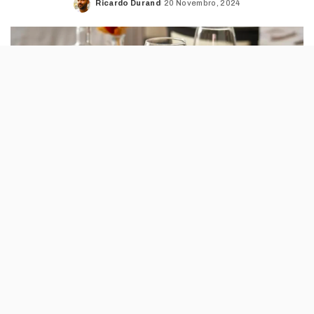
Ricardo Durand
20 Novembro, 2024
Posted
by
No final de Novembro, o Ribeira Collection
Hotel homenageia a cultura gastronómica do
Alto Minho com um jantar harmonizado com
quatro vinhos da Quinta da Chinchorra.