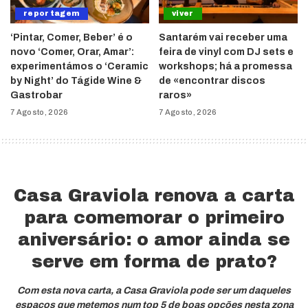
reportagem
viver
‘Pintar, Comer, Beber’ é o
Santarém vai receber uma
novo ‘Comer, Orar, Amar’:
feira de vinyl com DJ sets e
experimentámos o ‘Ceramic
workshops; há a promessa
by Night’ do Tágide Wine &
de «encontrar discos
Gastrobar
raros»
7 Agosto, 2026
7 Agosto, 2026
Casa Graviola renova a carta
para comemorar o primeiro
aniversário: o amor ainda se
serve em forma de prato?
Com esta nova carta, a Casa Graviola pode ser um daqueles
espaços que metemos num top 5 de boas opções nesta zona