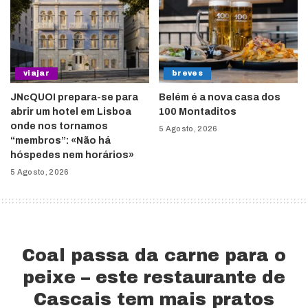
viajar
breves
JNcQUOI prepara-se para
Belém é a nova casa dos
abrir um hotel em Lisboa
100 Montaditos
onde nos tornamos
5 Agosto, 2026
“membros”: «Não há
hóspedes nem horários»
5 Agosto, 2026
Coal passa da carne para o
peixe – este restaurante de
Cascais tem mais pratos