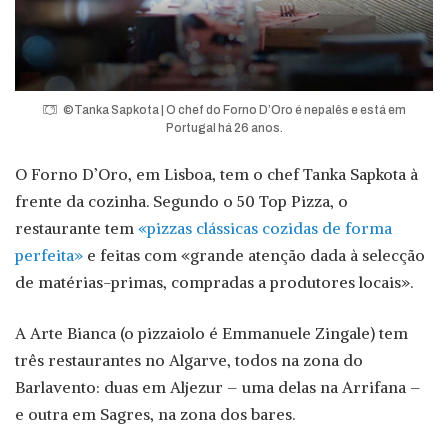
©Tanka Sapkota | O chef do Forno D’Oro é nepalês e está em
Portugal há 26 anos.
O Forno D’Oro, em Lisboa, tem o chef Tanka Sapkota à
frente da cozinha. Segundo o 50 Top Pizza, o
restaurante tem
«pizzas clássicas cozidas de forma
perfeita»
e feitas com «grande atenção dada à selecção
de matérias-primas, compradas a produtores locais».
A Arte Bianca (o pizzaiolo é Emmanuele Zingale) tem
três restaurantes no Algarve, todos na zona do
Barlavento: duas em Aljezur – uma delas na Arrifana –
e outra em Sagres, na zona dos bares.