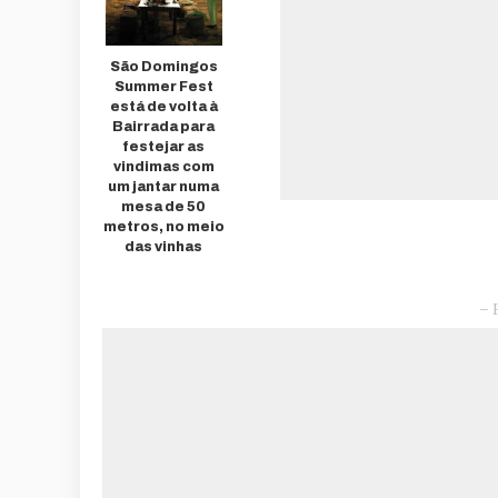
São Domingos
Summer Fest
está de volta à
Bairrada para
festejar as
vindimas com
um jantar numa
mesa de 50
metros, no meio
das vinhas
– 