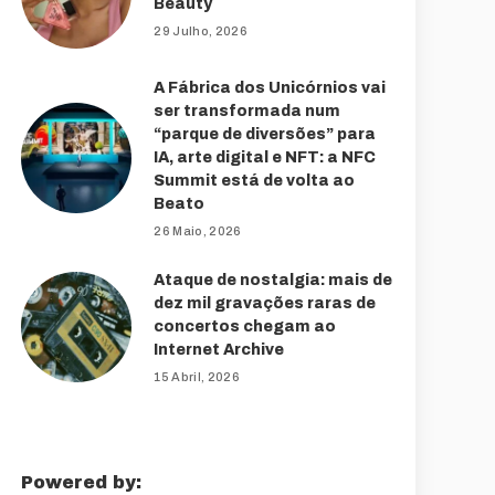
Beauty
29 Julho, 2026
A Fábrica dos Unicórnios vai
ser transformada num
“parque de diversões” para
IA, arte digital e NFT: a NFC
Summit está de volta ao
Beato
26 Maio, 2026
Ataque de nostalgia: mais de
dez mil gravações raras de
concertos chegam ao
Internet Archive
15 Abril, 2026
Powered by: