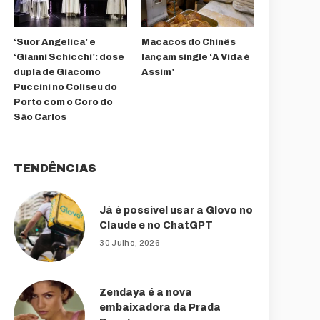
‘Suor Angelica’ e
Macacos do Chinês
‘Gianni Schicchi’: dose
lançam single ‘A Vida é
dupla de Giacomo
Assim’
Puccini no Coliseu do
Porto com o Coro do
São Carlos
TENDÊNCIAS
Já é possível usar a Glovo no
Claude e no ChatGPT
30 Julho, 2026
Zendaya é a nova
embaixadora da Prada