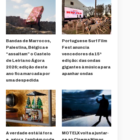
Bandas de Marrocos,
Portuguese Surf Film
Palestina, Bélgica e
Fest anuncia
“assaltam” o Castelo
vencedores da 15ª
de Leiria no Ágora
edição: das ondas
2026; edição deste
gigantes à música para
ano fica marcada por
apanhar ondas
uma despedida
A verdade está lá fora
MOTELX volta a juntar-
e, agora, também pode
se ao Cinema Nimas