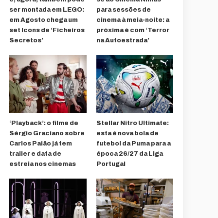
ser montada em LEGO:
para sessões de
em Agosto chega um
cinema à meia-noite: a
set Icons de ‘Ficheiros
próxima é com ‘Terror
Secretos’
na Autoestrada’
‘Playback’: o filme de
Stellar Nitro Ultimate:
Sérgio Graciano sobre
esta é nova bola de
Carlos Paião já tem
futebol da Puma para a
trailer e data de
época 26/27 da Liga
estreia nos cinemas
Portugal