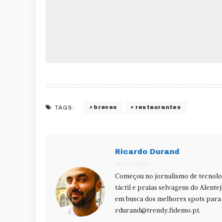
breves
restaurantes
TAGS:
Ricardo Durand
Começou no jornalismo de tecnolog
táctil e praias selvagens do Alente
em busca dos melhores spots para f
rdurand@trendy.fidemo.pt
.