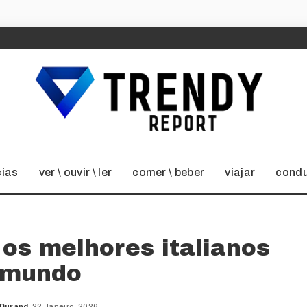
cias
ver \ ouvir \ ler
comer \ beber
viajar
condu
os melhores italianos
 mundo
 Durand
22 Janeiro, 2026