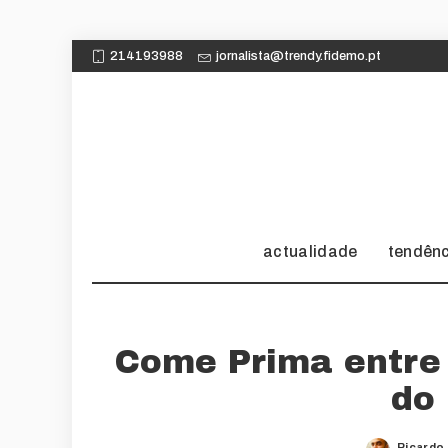
214193988
jornalista@trendy.fidemo.pt
actualidade
tendên
Come Prima entre 
do
Ricardo