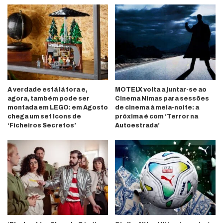
A verdade está lá fora e,
MOTELX volta a juntar-se ao
agora, também pode ser
Cinema Nimas para sessões
montada em LEGO: em Agosto
de cinema à meia-noite: a
chega um set Icons de
próxima é com ‘Terror na
‘Ficheiros Secretos’
Autoestrada’