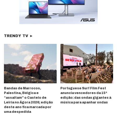
TRENDY TV ►
Bandas de Marrocos,
Portuguese Surf Film Fest
Palestina, Bélgica e
anuncia vencedores da 15ª
“assaltam” o Castelo de
edição: das ondas gigantes à
Leiria no Ágora 2026; edição
música para apanhar ondas
deste ano fica marcada por
uma despedida