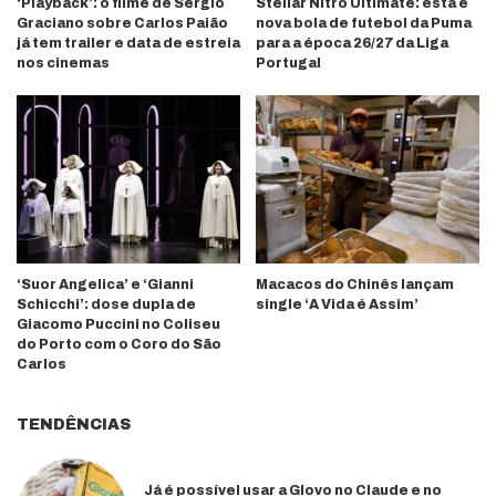
‘Playback’: o filme de Sérgio
Stellar Nitro Ultimate: esta é
Graciano sobre Carlos Paião
nova bola de futebol da Puma
já tem trailer e data de estreia
para a época 26/27 da Liga
nos cinemas
Portugal
‘Suor Angelica’ e ‘Gianni
Macacos do Chinês lançam
Schicchi’: dose dupla de
single ‘A Vida é Assim’
Giacomo Puccini no Coliseu
do Porto com o Coro do São
Carlos
TENDÊNCIAS
Já é possível usar a Glovo no Claude e no