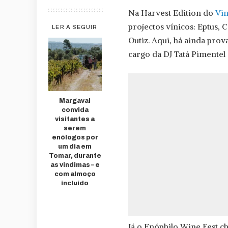
Na Harvest Edition do
Vin
projectos vínicos: Eptus,
LER A SEGUIR
Outiz. Aqui, há ainda pro
cargo da DJ Tatá Pimente
Margaval
convida
visitantes a
serem
enólogos por
um dia em
Tomar, durante
as vindimas – e
com almoço
incluído
Já o Enóphilo Wine Fest c