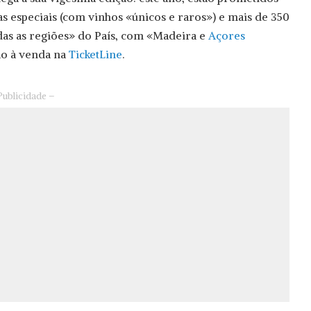
as especiais (com vinhos «únicos e raros») e mais de 350
das as regiões» do País, com «Madeira e
Açores
tão à venda na
TicketLine
.
Publicidade –