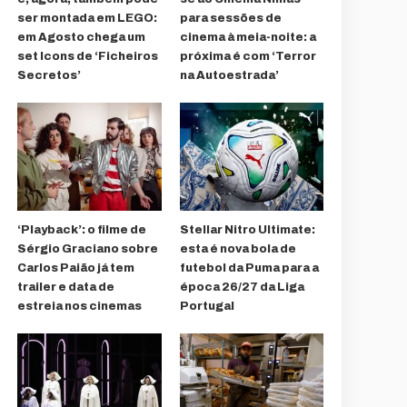
ser montada em LEGO:
para sessões de
em Agosto chega um
cinema à meia-noite: a
set Icons de ‘Ficheiros
próxima é com ‘Terror
Secretos’
na Autoestrada’
‘Playback’: o filme de
Stellar Nitro Ultimate:
Sérgio Graciano sobre
esta é nova bola de
Carlos Paião já tem
futebol da Puma para a
trailer e data de
época 26/27 da Liga
estreia nos cinemas
Portugal