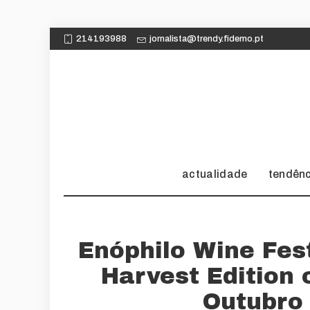
214193988
jornalista@trendy.fidemo.pt
actualidade
tendên
Enóphilo Wine Fes
Harvest Edition
Outubro