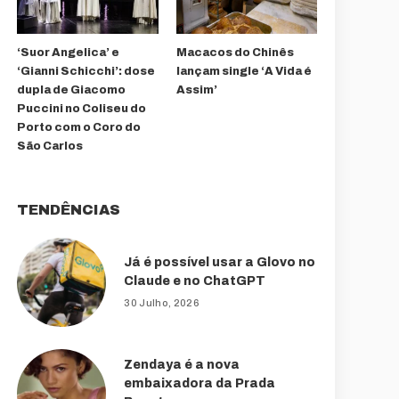
‘Suor Angelica’ e
Macacos do Chinês
‘Gianni Schicchi’: dose
lançam single ‘A Vida é
dupla de Giacomo
Assim’
Puccini no Coliseu do
Porto com o Coro do
São Carlos
TENDÊNCIAS
Já é possível usar a Glovo no
Claude e no ChatGPT
30 Julho, 2026
Zendaya é a nova
embaixadora da Prada