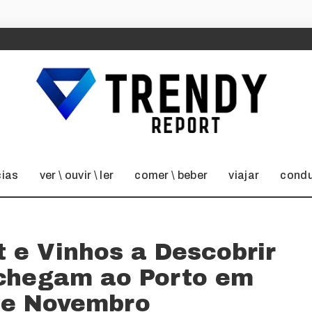
cias
ver \ ouvir \ ler
comer \ beber
viajar
condu
t e Vinhos a Descobrir
 chegam ao Porto em
 e Novembro