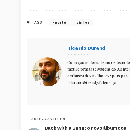
porto
vinhos
TAGS:
Ricardo Durand
Começou no jornalismo de tecnolog
táctil e praias selvagens do Alente
em busca dos melhores spots para f
rdurand@trendy.fidemo.pt
.
ARTIGO ANTERIOR
Back With a Bang: o novo álbum dos