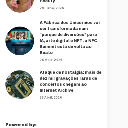
Beauty
29 Julho, 2026
A Fábrica dos Unicórnios vai
ser transformada num
“parque de diversões” para
IA, arte digital e NFT: a NFC
Summit está de volta ao
Beato
26 Maio, 2026
Ataque de nostalgia: mais de
dez mil gravações raras de
concertos chegam ao
Internet Archive
15 Abril, 2026
Powered by: