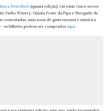
hos a Descobrir
(quinta edição), vai estar cinco novos
 Cão Vadio Winery, Quinta Fonte da Pipa e Morgado de
vas comentadas, uma zona de gastronomia e música a
l – os bilhetes podem ser comprados
aqui
.
hega à sua vigésima edição: este ano, estão prometidos