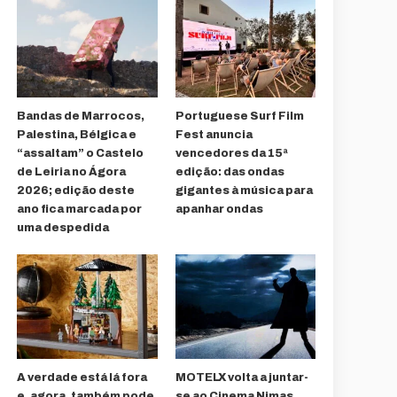
Bandas de Marrocos,
Portuguese Surf Film
Palestina, Bélgica e
Fest anuncia
“assaltam” o Castelo
vencedores da 15ª
de Leiria no Ágora
edição: das ondas
2026; edição deste
gigantes à música para
ano fica marcada por
apanhar ondas
uma despedida
A verdade está lá fora
MOTELX volta a juntar-
e, agora, também pode
se ao Cinema Nimas