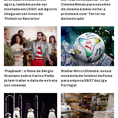
agora, também pode ser
Cinema Nimas para sessões
montada em LEGO: em Agosto
de cinema à meia-noite: a
chega um set Icons de
próxima é com ‘Terror na
‘Ficheiros Secretos’
Autoestrada’
‘Playback’: o filme de Sérgio
Stellar Nitro Ultimate: esta é
Graciano sobre Carlos Paião
nova bola de futebol da Puma
já tem trailer e data de estreia
para a época 26/27 da Liga
nos cinemas
Portugal