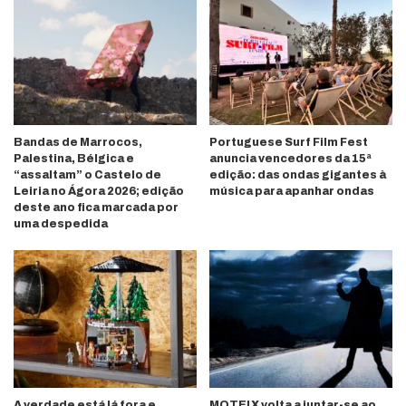
Bandas de Marrocos,
Portuguese Surf Film Fest
Palestina, Bélgica e
anuncia vencedores da 15ª
“assaltam” o Castelo de
edição: das ondas gigantes à
Leiria no Ágora 2026; edição
música para apanhar ondas
deste ano fica marcada por
uma despedida
A verdade está lá fora e,
MOTELX volta a juntar-se ao