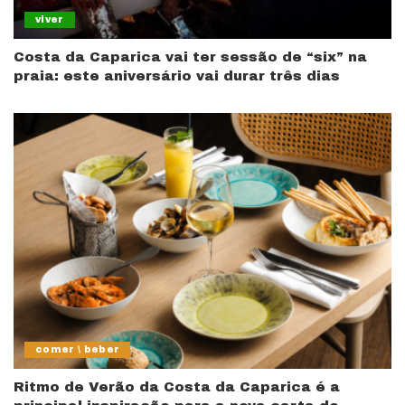
viver
Costa da Caparica vai ter sessão de “six” na
praia: este aniversário vai durar três dias
comer \ beber
Ritmo de Verão da Costa da Caparica é a