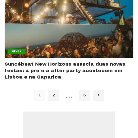
viver
Suncébeat New Horizons anuncia duas novas
festas: a pre e a after party acontecem em
Lisboa e na Caparica
…
1
2
5