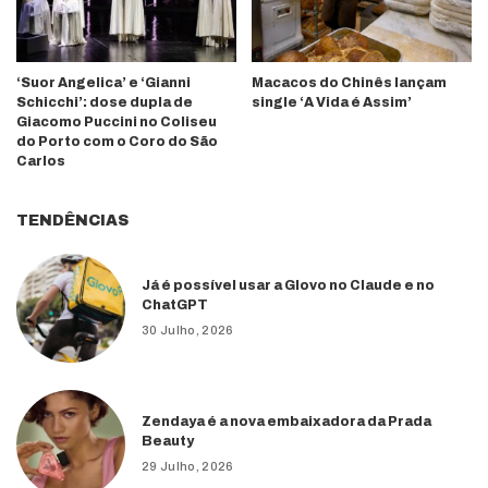
‘Suor Angelica’ e ‘Gianni
Macacos do Chinês lançam
Schicchi’: dose dupla de
single ‘A Vida é Assim’
Giacomo Puccini no Coliseu
do Porto com o Coro do São
Carlos
TENDÊNCIAS
Já é possível usar a Glovo no Claude e no
ChatGPT
30 Julho, 2026
Zendaya é a nova embaixadora da Prada
Beauty
29 Julho, 2026