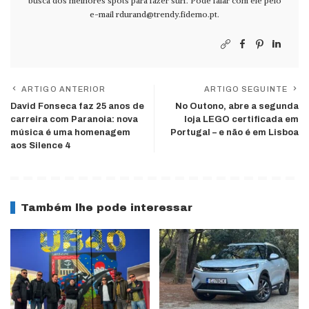
busca dos melhores spots para fazer surf. Pode falar com ele pelo
e-mail
rdurand@trendy.fidemo.pt
.
ARTIGO ANTERIOR
ARTIGO SEGUINTE
David Fonseca faz 25 anos de
No Outono, abre a segunda
carreira com Paranoia: nova
loja LEGO certificada em
música é uma homenagem
Portugal – e não é em Lisboa
aos Silence 4
Também lhe pode interessar