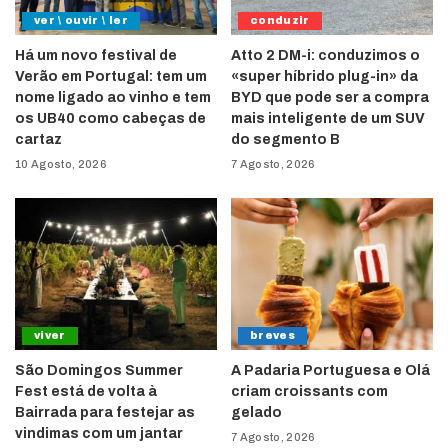
ver \ ouvir \ ler
conduzir
Há um novo festival de
Atto 2 DM-i: conduzimos o
Verão em Portugal: tem um
«super híbrido plug-in» da
nome ligado ao vinho e tem
BYD que pode ser a compra
os UB40 como cabeças de
mais inteligente de um SUV
cartaz
do segmento B
10 Agosto, 2026
7 Agosto, 2026
viver
breves
São Domingos Summer
A Padaria Portuguesa e Olá
Fest está de volta à
criam croissants com
Bairrada para festejar as
gelado
vindimas com um jantar
7 Agosto, 2026