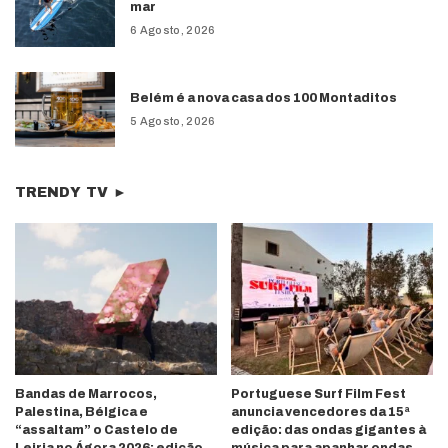
mar
6 Agosto, 2026
Belém é a nova casa dos 100 Montaditos
5 Agosto, 2026
TRENDY TV ►
Bandas de Marrocos,
Portuguese Surf Film Fest
Palestina, Bélgica e
anuncia vencedores da 15ª
“assaltam” o Castelo de
edição: das ondas gigantes à
Leiria no Ágora 2026; edição
música para apanhar ondas