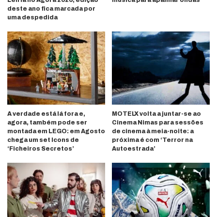
deste ano fica marcada por
uma despedida
A verdade está lá fora e,
MOTELX volta a juntar-se ao
agora, também pode ser
Cinema Nimas para sessões
montada em LEGO: em Agosto
de cinema à meia-noite: a
chega um set Icons de
próxima é com ‘Terror na
‘Ficheiros Secretos’
Autoestrada’