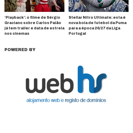
‘Playback’: o filme de Sérgio
Stellar Nitro Ultimate: esta é
Graciano sobre Carlos Paião
nova bola de futebol da Puma
já tem trailer e data de estreia
para a época 26/27 da Liga
nos cinemas
Portugal
POWERED BY