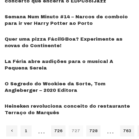
concerto que encerra o EDPCoolJazz
Semana Num Minuto #14 – Narcos de comboio
para ir ver Harry Potter ao Porto
Quer uma pizza Fácil&Boa? Experimente as
novas do Continente!
La Féria abre audições para o musical A
Pequena Sereia
O Segredo do Wookiee da Sorte, ​Tom
Angleberger – 2020 Editora
Heineken revoluciona conceito do restaurante
Terraço do Marquês
…
…
1
726
727
728
763