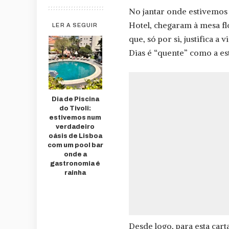
No jantar onde estivemos 
Hotel, chegaram à mesa fl
LER A SEGUIR
que, só por si, justifica 
Dias é “quente” como a es
Dia de Piscina
do Tivoli:
estivemos num
verdadeiro
oásis de Lisboa
com um pool bar
onde a
gastronomia é
rainha
Desde logo, para esta cart