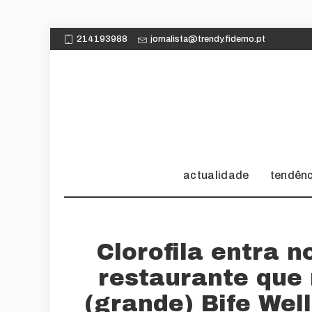
214193988
jornalista@trendy.fidemo.pt
actualidade
tendên
Clorofila entra 
restaurante que
(grande) Bife Well