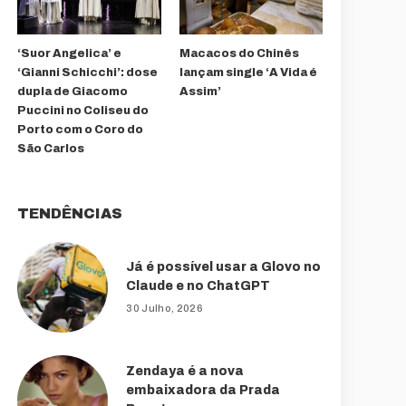
‘Suor Angelica’ e
Macacos do Chinês
‘Gianni Schicchi’: dose
lançam single ‘A Vida é
dupla de Giacomo
Assim’
Puccini no Coliseu do
Porto com o Coro do
São Carlos
TENDÊNCIAS
Já é possível usar a Glovo no
Claude e no ChatGPT
30 Julho, 2026
Zendaya é a nova
embaixadora da Prada