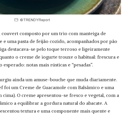
©TRENDY Report
 couvert composto por um trio com manteiga de
e e uma pasta de feijão cozido, acompanhados por pão
iga destacava-se pelo toque terroso e ligeiramente
uanto o creme de iogurte trouxe o habitual: frescura e
 o esperado: notas mais rústicas e “pesadas”.
surgiu ainda um amuse-bouche que muda diariamente.
chef foi um Creme de Guacamole com Balsâmico e uma
m cima). O creme apresentou-se fresco e vegetal, com a
âmico a equilibrar a gordura natural do abacate. A
rescentou textura e uma componente mais quente e