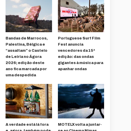
Bandas de Marrocos,
Portuguese Surf Film
Palestina, Bélgica e
Fest anuncia
“assaltam” o Castelo
vencedores da 15ª
de Leiria no Ágora
edição: das ondas
2026; edição deste
gigantes à música para
ano fica marcada por
apanhar ondas
uma despedida
A verdade está lá fora
MOTELX volta a juntar-
e, agora, também pode
se ao Cinema Nimas