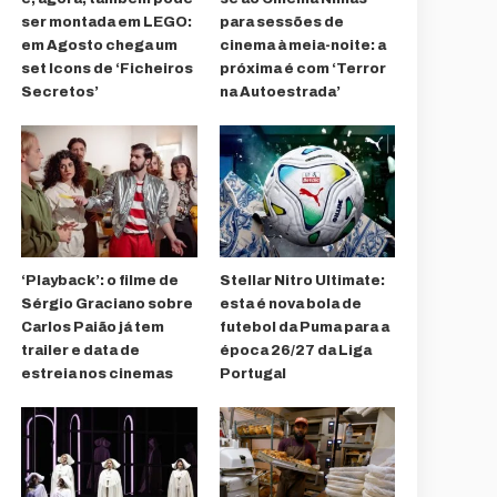
ser montada em LEGO:
para sessões de
em Agosto chega um
cinema à meia-noite: a
set Icons de ‘Ficheiros
próxima é com ‘Terror
Secretos’
na Autoestrada’
‘Playback’: o filme de
Stellar Nitro Ultimate:
Sérgio Graciano sobre
esta é nova bola de
Carlos Paião já tem
futebol da Puma para a
trailer e data de
época 26/27 da Liga
estreia nos cinemas
Portugal