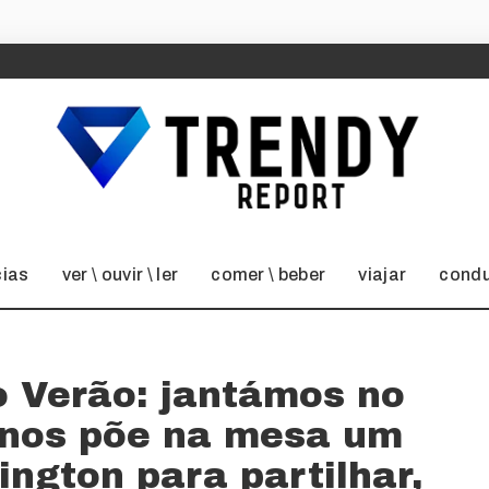
cias
ver \ ouvir \ ler
comer \ beber
viajar
condu
no Verão: jantámos no
 nos põe na mesa um
ington para partilhar,