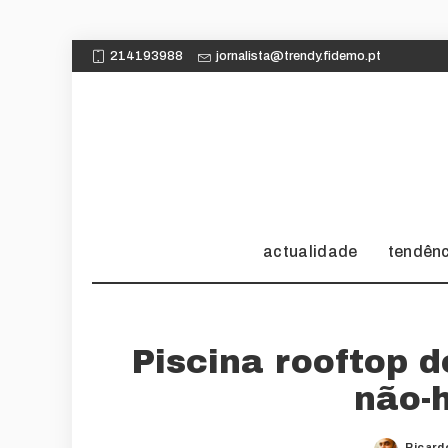
214193988
jornalista@trendy.fidemo.pt
actualidade
tendên
Piscina rooftop 
não-
Ricard