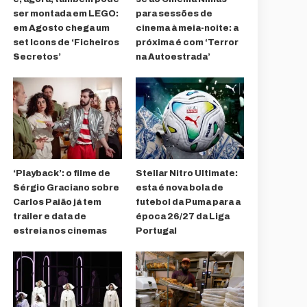
ser montada em LEGO:
para sessões de
em Agosto chega um
cinema à meia-noite: a
set Icons de ‘Ficheiros
próxima é com ‘Terror
Secretos’
na Autoestrada’
‘Playback’: o filme de
Stellar Nitro Ultimate:
Sérgio Graciano sobre
esta é nova bola de
Carlos Paião já tem
futebol da Puma para a
trailer e data de
época 26/27 da Liga
estreia nos cinemas
Portugal