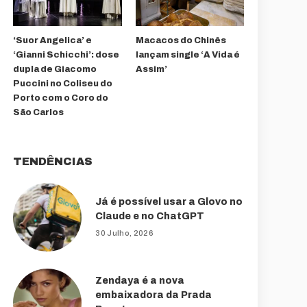
‘Suor Angelica’ e
Macacos do Chinês
‘Gianni Schicchi’: dose
lançam single ‘A Vida é
dupla de Giacomo
Assim’
Puccini no Coliseu do
Porto com o Coro do
São Carlos
TENDÊNCIAS
Já é possível usar a Glovo no
Claude e no ChatGPT
30 Julho, 2026
Zendaya é a nova
embaixadora da Prada