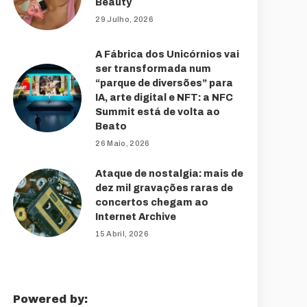
Beauty
29 Julho, 2026
A Fábrica dos Unicórnios vai
ser transformada num
“parque de diversões” para
IA, arte digital e NFT: a NFC
Summit está de volta ao
Beato
26 Maio, 2026
Ataque de nostalgia: mais de
dez mil gravações raras de
concertos chegam ao
Internet Archive
15 Abril, 2026
Powered by: