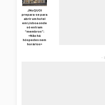
JNcQUOI
prepara-se para
abrir um hotel
em Lisboa onde
só entram
“membros”:
«Não há
hóspedes nem
horários»
– 