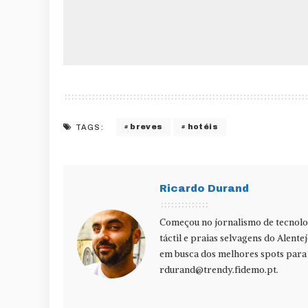
breves
hotéis
TAGS:
Ricardo Durand
Começou no jornalismo de tecnolog
táctil e praias selvagens do Alente
em busca dos melhores spots para f
rdurand@trendy.fidemo.pt
.