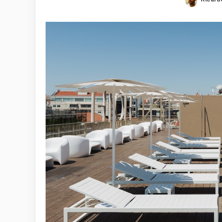
Poste
by