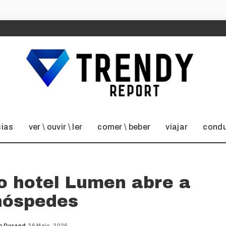
cias
ver \ ouvir \ ler
comer \ beber
viajar
condu
do hotel Lumen abre a
hóspedes
o Durand
26 Maio, 2026