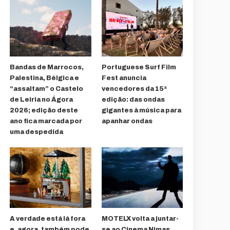
Bandas de Marrocos,
Portuguese Surf Film
Palestina, Bélgica e
Fest anuncia
“assaltam” o Castelo
vencedores da 15ª
de Leiria no Ágora
edição: das ondas
2026; edição deste
gigantes à música para
ano fica marcada por
apanhar ondas
uma despedida
A verdade está lá fora
MOTELX volta a juntar-
e, agora, também pode
se ao Cinema Nimas