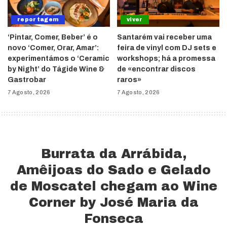
reportagem
viver
‘Pintar, Comer, Beber’ é o
Santarém vai receber uma
novo ‘Comer, Orar, Amar’:
feira de vinyl com DJ sets e
experimentámos o ‘Ceramic
workshops; há a promessa
by Night’ do Tágide Wine &
de «encontrar discos
Gastrobar
raros»
7 Agosto, 2026
7 Agosto, 2026
Burrata da Arrábida,
Amêijoas do Sado e Gelado
de Moscatel chegam ao Wine
Corner by José Maria da
Fonseca