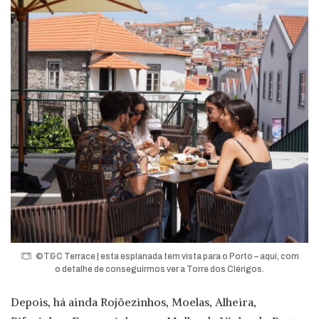
©T&C Terrace | esta esplanada tem vista para o Porto – aqui, com
o detalhe de conseguirmos ver a Torre dos Clérigos.
Depois, há ainda Rojõezinhos, Moelas, Alheira,