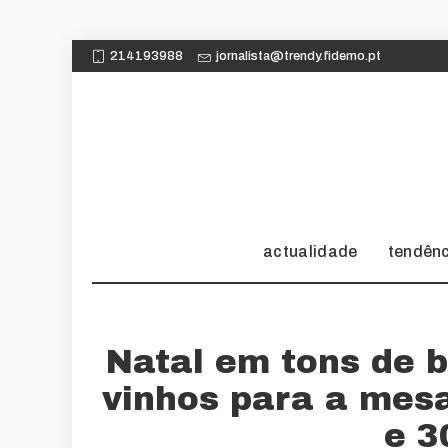
214193988
jornalista@trendy.fidemo.pt
actualidade
tendên
Natal em tons de 
vinhos para a mes
e 3