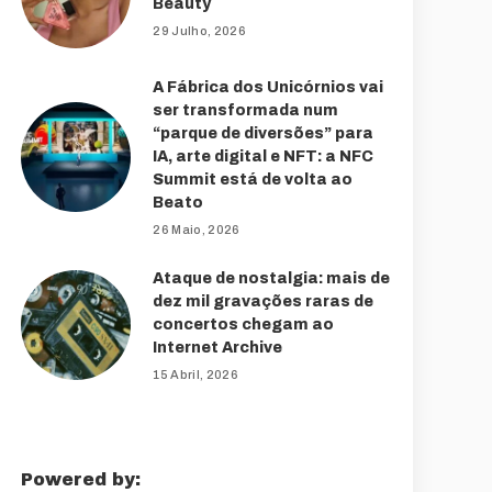
Beauty
29 Julho, 2026
A Fábrica dos Unicórnios vai
ser transformada num
“parque de diversões” para
IA, arte digital e NFT: a NFC
Summit está de volta ao
Beato
26 Maio, 2026
Ataque de nostalgia: mais de
dez mil gravações raras de
concertos chegam ao
Internet Archive
15 Abril, 2026
Powered by: