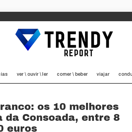
cias
ver \ ouvir \ ler
comer \ beber
viajar
condu
branco: os 10 melhores
a da Consoada, entre 8
0 euros