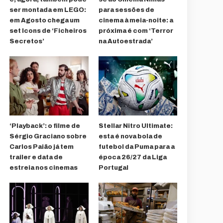
ser montada em LEGO:
para sessões de
em Agosto chega um
cinema à meia-noite: a
set Icons de ‘Ficheiros
próxima é com ‘Terror
Secretos’
na Autoestrada’
‘Playback’: o filme de
Stellar Nitro Ultimate:
Sérgio Graciano sobre
esta é nova bola de
Carlos Paião já tem
futebol da Puma para a
trailer e data de
época 26/27 da Liga
estreia nos cinemas
Portugal