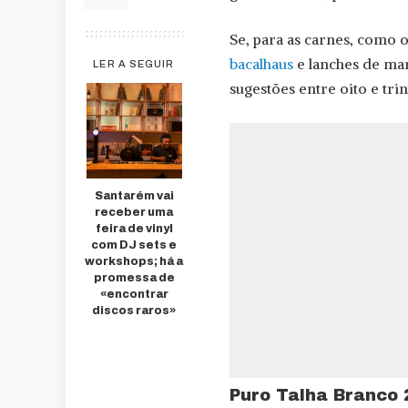
Se, para as carnes, como o
bacalhaus
e lanches de mar
LER A SEGUIR
sugestões entre oito e trin
Santarém vai
receber uma
feira de vinyl
com DJ sets e
workshops; há a
promessa de
«encontrar
discos raros»
Puro Talha Branco 