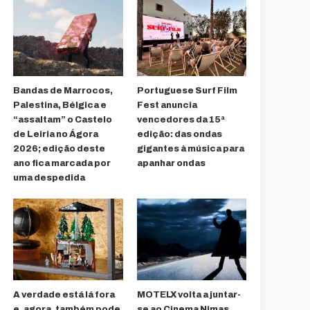
Bandas de Marrocos,
Portuguese Surf Film
Palestina, Bélgica e
Fest anuncia
“assaltam” o Castelo
vencedores da 15ª
de Leiria no Ágora
edição: das ondas
2026; edição deste
gigantes à música para
ano fica marcada por
apanhar ondas
uma despedida
A verdade está lá fora
MOTELX volta a juntar-
e, agora, também pode
se ao Cinema Nimas