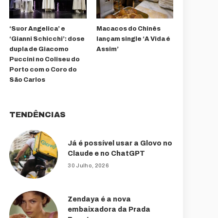
‘Suor Angelica’ e
Macacos do Chinês
‘Gianni Schicchi’: dose
lançam single ‘A Vida é
dupla de Giacomo
Assim’
Puccini no Coliseu do
Porto com o Coro do
São Carlos
TENDÊNCIAS
Já é possível usar a Glovo no
Claude e no ChatGPT
30 Julho, 2026
Zendaya é a nova
embaixadora da Prada