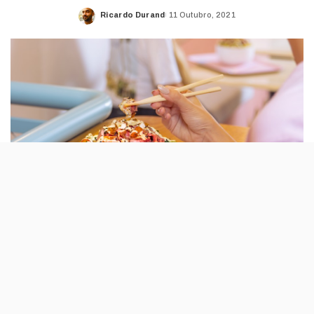
Ricardo Durand
11 Outubro, 2021
Posted
by
A clássica bowl sazonal da Poke House já
tem uma versão de Outono, a primeira do
restaurante com carne de vaca. Os
ingredientes são uma “viagem” entre Los