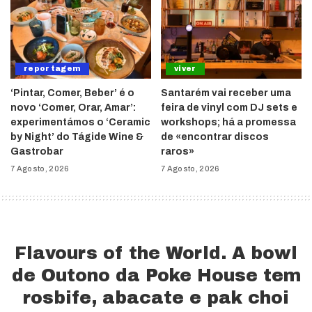
reportagem
viver
‘Pintar, Comer, Beber’ é o
Santarém vai receber uma
novo ‘Comer, Orar, Amar’:
feira de vinyl com DJ sets e
experimentámos o ‘Ceramic
workshops; há a promessa
by Night’ do Tágide Wine &
de «encontrar discos
Gastrobar
raros»
7 Agosto, 2026
7 Agosto, 2026
Flavours of the World. A bowl
de Outono da Poke House tem
rosbife, abacate e pak choi