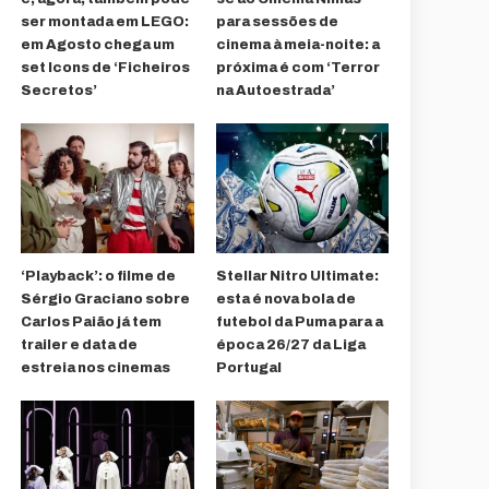
ser montada em LEGO:
para sessões de
em Agosto chega um
cinema à meia-noite: a
set Icons de ‘Ficheiros
próxima é com ‘Terror
Secretos’
na Autoestrada’
‘Playback’: o filme de
Stellar Nitro Ultimate:
Sérgio Graciano sobre
esta é nova bola de
Carlos Paião já tem
futebol da Puma para a
trailer e data de
época 26/27 da Liga
estreia nos cinemas
Portugal