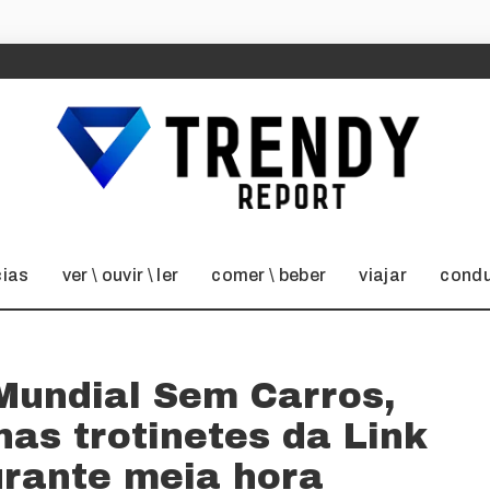
cias
ver \ ouvir \ ler
comer \ beber
viajar
condu
Mundial Sem Carros,
nas trotinetes da Link
urante meia hora