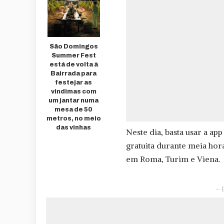
São Domingos
Summer Fest
está de volta à
Bairrada para
festejar as
vindimas com
um jantar numa
mesa de 50
metros, no meio
das vinhas
Neste dia, basta usar a ap
gratuita durante meia hora
em Roma, Turim e Viena.
– 