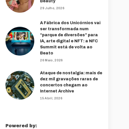
Beauty
29 Julho, 2026
A Fábrica dos Unicórnios vai
ser transformada num
“parque de diversões” para
IA, arte digital e NFT: a NFC
Summit está de volta ao
Beato
26 Maio, 2026
Ataque de nostalgia: mais de
dez mil gravações raras de
concertos chegam ao
Internet Archive
15 Abril, 2026
Powered by: