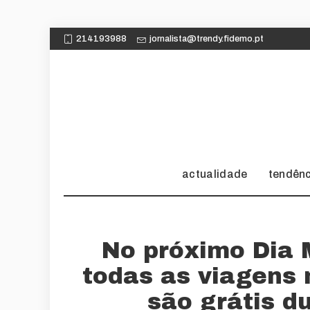
214193988
jornalista@trendy.fidemo.pt
actualidade
tendên
No próximo Dia 
todas as viagens 
são grátis d