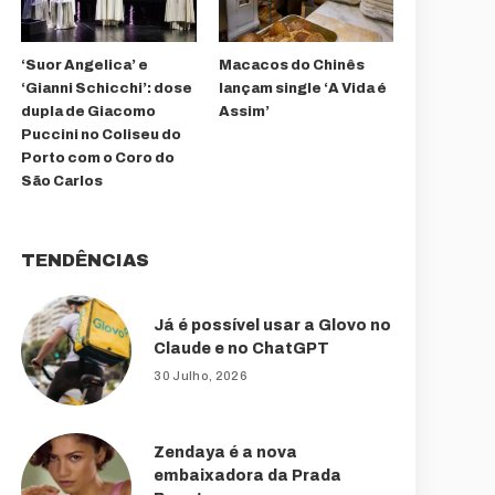
‘Suor Angelica’ e
Macacos do Chinês
‘Gianni Schicchi’: dose
lançam single ‘A Vida é
dupla de Giacomo
Assim’
Puccini no Coliseu do
Porto com o Coro do
São Carlos
TENDÊNCIAS
Já é possível usar a Glovo no
Claude e no ChatGPT
30 Julho, 2026
Zendaya é a nova
embaixadora da Prada