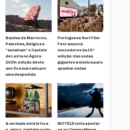
Bandas de Marrocos,
Portuguese Surf Film
Palestina, Bélgica e
Fest anuncia
“assaltam” o Castelo
vencedores da 15ª
de Leiria no Ágora
edição: das ondas
2026; edição deste
gigantes à música para
ano fica marcada por
apanhar ondas
uma despedida
A verdade está lá fora
MOTELX volta a juntar-
e, agora, também pode
se ao Cinema Nimas