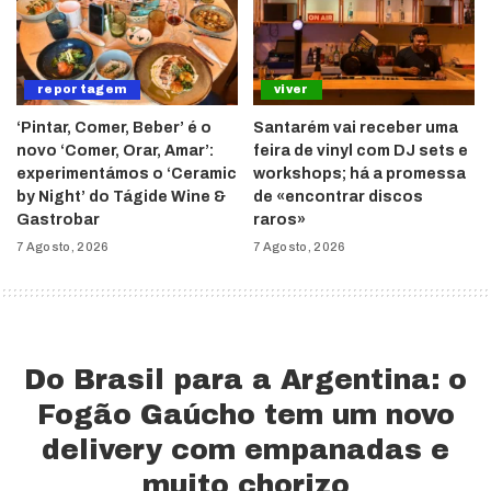
reportagem
viver
‘Pintar, Comer, Beber’ é o
Santarém vai receber uma
novo ‘Comer, Orar, Amar’:
feira de vinyl com DJ sets e
experimentámos o ‘Ceramic
workshops; há a promessa
by Night’ do Tágide Wine &
de «encontrar discos
Gastrobar
raros»
7 Agosto, 2026
7 Agosto, 2026
Do Brasil para a Argentina: o
Fogão Gaúcho tem um novo
delivery com empanadas e
muito chorizo