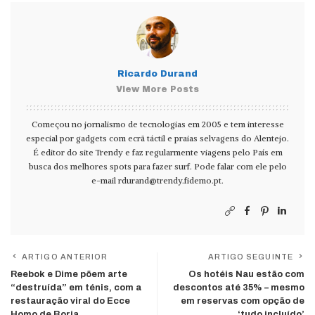
Ricardo Durand
View More Posts
Começou no jornalismo de tecnologias em 2005 e tem interesse
especial por gadgets com ecrã táctil e praias selvagens do Alentejo.
É editor do site Trendy e faz regularmente viagens pelo País em
busca dos melhores spots para fazer surf. Pode falar com ele pelo
e-mail
rdurand@trendy.fidemo.pt
.
ARTIGO ANTERIOR
ARTIGO SEGUINTE
Reebok e Dime põem arte
Os hotéis Nau estão com
“destruída” em ténis, com a
descontos até 35% – mesmo
restauração viral do Ecce
em reservas com opção de
Homo de Borja
‘tudo incluído’