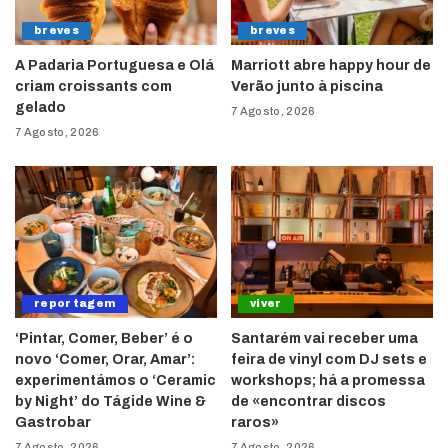
breves
breves
A Padaria Portuguesa e Olá
Marriott abre happy hour de
criam croissants com
Verão junto à piscina
gelado
7 Agosto, 2026
7 Agosto, 2026
reportagem
viver
‘Pintar, Comer, Beber’ é o
Santarém vai receber uma
novo ‘Comer, Orar, Amar’:
feira de vinyl com DJ sets e
experimentámos o ‘Ceramic
workshops; há a promessa
by Night’ do Tágide Wine &
de «encontrar discos
Gastrobar
raros»
7 Agosto, 2026
7 Agosto, 2026